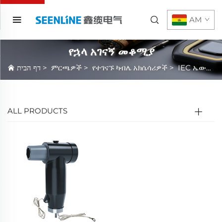
AM
የኋላ አገናኝ መቆሚያ
דף הבית
>
ምርጫዎች
>
የተገናኙ ካብሌ አክሴሳሪዎች
>
IEC ኤውሮፓውያን ካብሌ አክሴሳሪዎች
ALL PRODUCTS