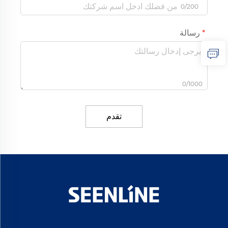
0/200
رسالة
0/1000
تقدم