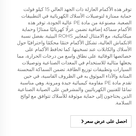
توفر هذه الأكمام العازلة ذات الجهد العالي 15 كيلو فولت
حماية ممتازة لتوصيلات الأسلاك الكهربائية في التطبيقات
الصعبة. مصنوعة من مادة PE عالية الجودة، توفر هذه
الأكمام سماكة إضافية تضمن عزلًا كهربائيًا ممتازًا وحماية
ميكانيكية، مع الامتثال لمعايير ROHS البيئية. بفضل نسبة
الانكماش العالية، تشكل الأكمام ختمًا محكمًا واحترافيًا حول
الأسلاك والكابلات عند تسخينها. كما تحافظ الأكمام على
خصائصها الوقائية على نطاق واسع من درجات الحرارة، مما
يجعلها مثالية للاستخدام في المعدات الصناعية وتوصيلات
السيارات وتطبيقات توزيع الطاقة. تضمن السماكة المحسنة
المتانة والأداء الموثوق به في الظروف القاسية، في حين
تقدم مادة PE مقاومة كيميائية جيدة ومرونة. وهي مناسبة
تمامًا للفنيين الكهربائيين والمشرفين على الصيانة الصناعية
الذين يحتاجون إلى حماية موثوقة للأسلاك تتوافق مع لوائح
السلامة.
احصل على عرض سعر