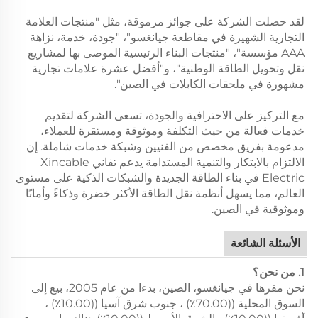
لقد حصلت الشركة على جوائز مرموقة، مثل "منتجات العلامة
التجارية الشهيرة في مقاطعة جيانغسو"، "جودة، خدمة، نزاهة
AAA مؤسسة"، "منتجات البناء الرئيسية الموصى بها لمشاريع
نقل وتحويل الطاقة الوطنية"، و"أفضل عشرة علامات تجارية
مشهورة في ملحقات الكابلات في الصين".
مع التركيز على الاحترافية والجودة، تسعى الشركة لتقديم
خدمات فعالة من حيث التكلفة وموثوقة ومستقرة للعملاء،
مدعومة بفريق مخصص من الفنيين وشبكة خدمات شاملة. إن
الالتزام بالابتكار والتنمية المستدامة يدعم تفاني Xincable
Electric في بناء الطاقة الجديدة والشبكات الذكية على مستوى
العالم، مما يسهل أنظمة نقل الطاقة الأكثر خضرة وذكاءً وأمانًا
وموثوقية في الصين.
الأسئلة الشائعة
1. من نحن؟
نحن مقرها في جيانغسو، الصين، بدءا من عام 2005، بيع إلى
السوق المحلية ((70.00٪) ، جنوب شرق آسيا ((10.00٪) ،