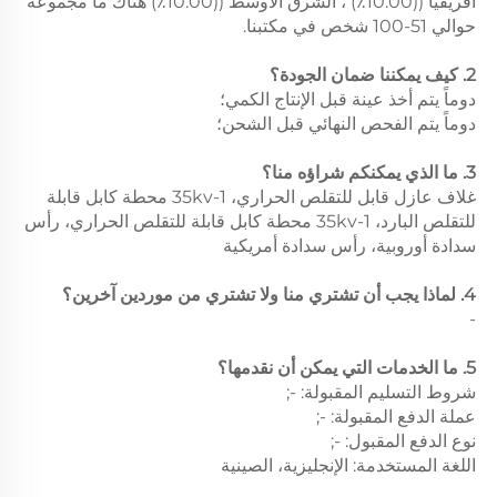
أفريقيا ((10.00٪) ، الشرق الأوسط ((10.00٪) هناك ما مجموعه
حوالي 51-100 شخص في مكتبنا.
2. كيف يمكننا ضمان الجودة؟
دوماً يتم أخذ عينة قبل الإنتاج الكمي؛
دوماً يتم الفحص النهائي قبل الشحن؛
3. ما الذي يمكنكم شراؤه منا؟
غلاف عازل قابل للتقلص الحراري، 1-35kv محطة كابل قابلة
للتقلص البارد، 1-35kv محطة كابل قابلة للتقلص الحراري، رأس
سدادة أوروبية، رأس سدادة أمريكية
4. لماذا يجب أن تشتري منا ولا تشتري من موردين آخرين؟
-
5. ما الخدمات التي يمكن أن نقدمها؟
شروط التسليم المقبولة: -;
عملة الدفع المقبولة: -;
نوع الدفع المقبول: -;
اللغة المستخدمة: الإنجليزية، الصينية