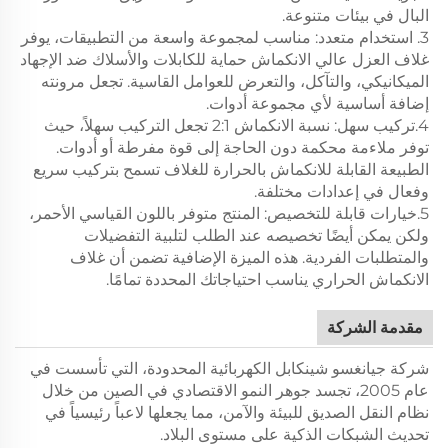
البال في بيئات متنوعة.
3. استخدام متعدد: مناسب لمجموعة واسعة من التطبيقات، يوفر
غلاف العزل عالي الانكماش حماية للكابلات والأسلاك ضد الإجهاد
الميكانيكي، والتآكل، والتعرض للعوامل القاسية. تجعل مرونته
إضافة أساسية لأي مجموعة أدوات.
4.تركيب سهل: نسبة الانكماش 2:1 تجعل التركيب سهلاً، حيث
توفر ملاءمة محكمة دون الحاجة إلى قوة مفرطة أو أدوات.
الطبيعة القابلة للانكماش بالحرارة للغلاف تسمح بتركيب سريع
وفعال في إعدادات مختلفة.
5.خيارات قابلة للتخصيص: المنتج متوفر باللون القياسي الأحمر،
ولكن يمكن أيضًا تخصيصه عند الطلب لتلبية التفضيلات
والمتطلبات الفردية. هذه الميزة الإضافية تضمن أن غلاف
الانكماش الحراري يناسب احتياجاتك المحددة تمامًا.
مقدمة الشركة
شركة جيانغسو شينكابل الكهربائية المحدودة، التي تأسست في
عام 2005، تجسد جوهر النمو الاقتصادي في الصين من خلال
نظام النقل الصديق للبيئة والآمن، مما يجعلها لاعباً رئيسياً في
تحديث الشبكات الذكية على مستوى البلاد.