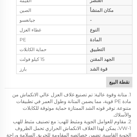
العنصر
القيمة
مكان المنشأ
الصين
-
جيانغسو
النوع
غطاء العزل
المادة
PE
التطبيق
حماية الكابلات
الجهد المقنن
15 كيلو فولت
قوة الشد
بارز
نقطة البيع
1. متانة وقوة عالية: تم تصنيع غلاف العزل عالي الانكماش من
مادة PE قوية، مما يضمن المتانة وطول العمر في تطبيقات
متنوعة. توفر قوته الشد الممتازة حماية موثوقة للكابلات
والأسلاك.
2. مقاوم للعوامل الجوية ومثبط للهب: مع تصنيف مثبط للهب
VW-1، يمكن لهذا الغلاف الانكماش الحراري تحمل الظروف
الجوية القاسية. تضمن خصائصه المقاومة للحريق السلامة وراحة