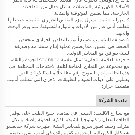
الأسلاك الكهربائية والمتصلات بشكل فعال من التداخلات
الخارجية، مما يضمن الموثوقية والمتانة.
3.سهولة التثبيت: تسهل ميزة التقلص الحراري التثبيت، حيث أنها
تتطلب أدنى قدر من الأدوات والموارد لتطبيقها، مما يوفر الوقت
والجهد.
4.صديقة للبيئة: يتم تصنيع أنبوب التقلص الحراري منخفض
الضغط في الصين، مما يضمن عملية إنتاج مستدامة وصديقة
للبيئة تتوافق مع المعايير الدولية.
5.جودة العلامة التجارية: تمثل علامة seenline للجودة والثقة،
مع مجموعة من النماذج المتاحة لتلبية الاحتياجات المختلفة. في
هذه الحالة، يقدم النموذج رقم 1kv حلًا مناسبًا لأولئك الذين
يعملون على أدوات الصيد والتطبيقات الأخرى التي تتطلب أنابيب
متقلصة حرارة.
مقدمة الشركة
مع تسارع الاقتصاد الصيني في تقدمه، أصبح الطلب على توفير
الطاقة الفعال وتكنولوجيا الشبكة الذكية الحديثة واضحًا بشكل
متزايد. وسط تطور سريع للمعايير البيئية، ظهرت شركة جيانغسو
شينكابل الكهربائية المحدودة كقوة رائدة في أنظمة نقل صديقة