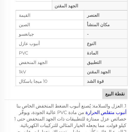
الجهد المقنن
العنصر
القيمة
مكان المنشأ
الصين
-
جيانغسو
النوع
أنبوب عازل
المادة
PVC
التطبيق
الجهد المنخفض
الجهد المقنن
1kV
قوة الشد
10 ميجا باسكال
نقطة البيع
1. العزل والسلامة: يُصنع أنبوب الضغط المنخفض الخاص بنا
أنبوب متقلص الحرارة
من مادة PVC عالية الجودة، ويوفّر
خصائص عزل ممتازة للتطبيقات ذات الجهد المنخفض حتى 1
كيلو فولت. مما يجعله الخيار المثالي للتركيبات الكهربائية.
2.الدرع الوقائي: كأنبوب عازل متعدد الاستخدامات، فإنه يحمي