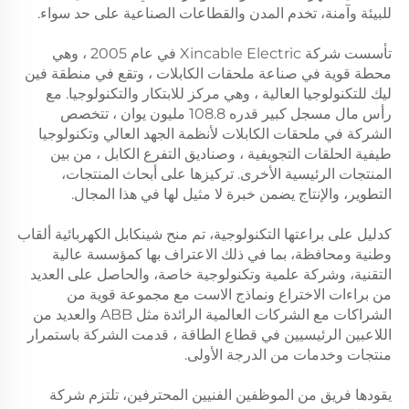
للبيئة وآمنة، تخدم المدن والقطاعات الصناعية على حد سواء.
تأسست شركة Xincable Electric في عام 2005 ، وهي
محطة قوية في صناعة ملحقات الكابلات ، وتقع في منطقة فين
ليك للتكنولوجيا العالية ، وهي مركز للابتكار والتكنولوجيا. مع
رأس مال مسجل كبير قدره 108.8 مليون يوان ، تتخصص
الشركة في ملحقات الكابلات لأنظمة الجهد العالي وتكنولوجيا
طيفية الحلقات التجويفية ، وصناديق التفرع الكابل ، من بين
المنتجات الرئيسية الأخرى. تركيزها على أبحاث المنتجات،
التطوير، والإنتاج يضمن خبرة لا مثيل لها في هذا المجال.
كدليل على براعتها التكنولوجية، تم منح شينكابل الكهربائية ألقاب
وطنية ومحافظة، بما في ذلك الاعتراف بها كمؤسسة عالية
التقنية، وشركة علمية وتكنولوجية خاصة، والحاصل على العديد
من براءات الاختراع ونماذج الاست مع مجموعة قوية من
الشراكات مع الشركات العالمية الرائدة مثل ABB والعديد من
اللاعبين الرئيسيين في قطاع الطاقة ، قدمت الشركة باستمرار
منتجات وخدمات من الدرجة الأولى.
يقودها فريق من الموظفين الفنيين المحترفين، تلتزم شركة