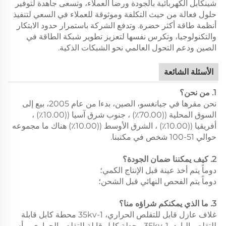
شينكابل الكهربائية بالجودة ورضا العملاء، وتسعى جاهدة لتوفير
حلول فعالة من حيث التكلفة وموثوقة للعملاء في السعي لتنفيذ
أنظمة طاقة أكثر خضرة. وتدفع الشركة باستمرار حدود الابتكار
والتكنولوجيا، وتكرس نفسها لتعزيز تطوير شبكة الطاقة في
الصين ودعم التحول العالمي نحو الشبكات الذكية.
الأسئلة الشائعة
1. من نحن؟
نحن مقرها في جيانغسو، الصين، بدءا من عام 2005، بيع إلى
السوق المحلية ((70.00٪) ، جنوب شرق آسيا ((10.00٪) ،
أفريقيا ((10.00٪) ، الشرق الأوسط ((10.00٪) هناك ما مجموعه
حوالي 51-100 شخص في مكتبنا.
2. كيف يمكننا ضمان الجودة؟
دوماً يتم أخذ عينة قبل الإنتاج الكمي؛
دوماً يتم الفحص النهائي قبل الشحن؛
3. ما الذي يمكنكم شراؤه منا؟
غلاف عازل قابل للتقلص الحراري، 1-35kv محطة كابل قابلة
للتقلص البارد، 1-35kv محطة كابل قابلة للتقلص الحراري، رأس