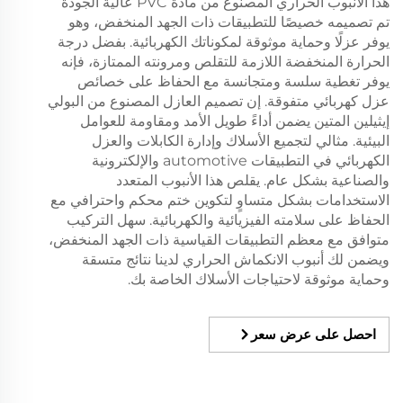
هذا الأنبوب الحراري المصنوع من مادة PVC عالية الجودة
تم تصميمه خصيصًا للتطبيقات ذات الجهد المنخفض، وهو
يوفر عزلًا وحماية موثوقة لمكوناتك الكهربائية. بفضل درجة
الحرارة المنخفضة اللازمة للتقلص ومرونته الممتازة، فإنه
يوفر تغطية سلسة ومتجانسة مع الحفاظ على خصائص
عزل كهربائي متفوقة. إن تصميم العازل المصنوع من البولي
إيثيلين المتين يضمن أداءً طويل الأمد ومقاومة للعوامل
البيئية. مثالي لتجميع الأسلاك وإدارة الكابلات والعزل
الكهربائي في التطبيقات automotive والإلكترونية
والصناعية بشكل عام. يقلص هذا الأنبوب المتعدد
الاستخدامات بشكل متساوٍ لتكوين ختم محكم واحترافي مع
الحفاظ على سلامته الفيزيائية والكهربائية. سهل التركيب
متوافق مع معظم التطبيقات القياسية ذات الجهد المنخفض،
ويضمن لك أنبوب الانكماش الحراري لدينا نتائج متسقة
وحماية موثوقة لاحتياجات الأسلاك الخاصة بك.
احصل على عرض سعر