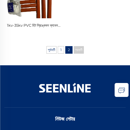
1kv-35kv PVC হিট শ্রিঙ্কেবল ক্যাবল
টার্মিনাল কাস্টমাইজ করা যায় দুই তিন চার পাঁচ
কোর
পূর্ববর্তী
1
2
পরবর্তী
নিউজ লেটার