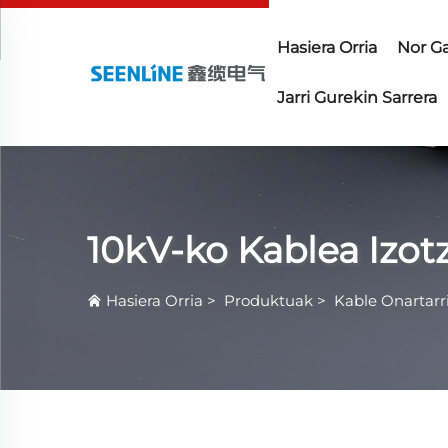
Hasiera Orria
Nor Ga
Jarri Gurekin Sarrera
10kV-ko Kablea Izot
Hasiera Orria
>
Produktuak
>
Kable Onartarr