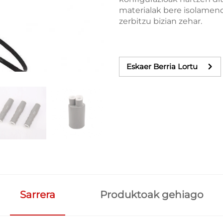
materialak bere isolamen
zerbitzu bizian zehar.
Eskaer Berria Lortu
Sarrera
Produktoak gehiago