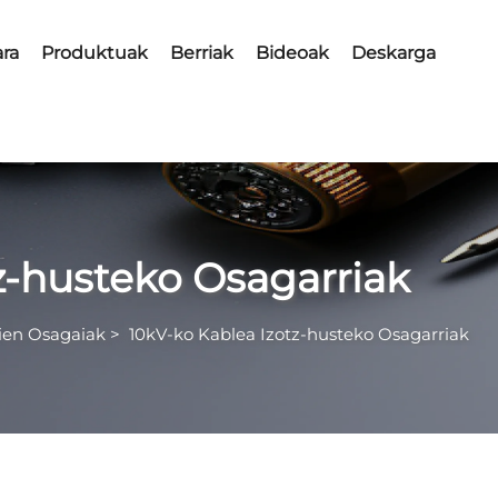
ra
Produktuak
Berriak
Bideoak
Deskarga
z-husteko Osagarriak
ien Osagaiak
>
10kV-ko Kablea Izotz-husteko Osagarriak