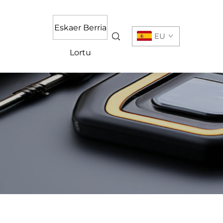
Eskaer Berria
EU
Lortu