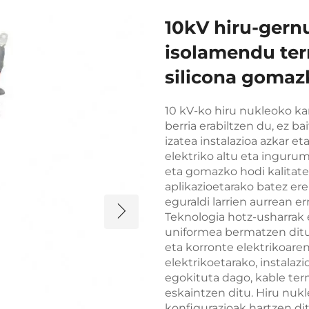
10kV hiru-gern
isolamendu ter
silicona gomaz
10 kV-ko hiru nukleoko k
berria erabiltzen du, ez b
izatea instalazioa azkar e
elektriko altu eta inguru
eta gomazko hodi kalitate
aplikazioetarako batez ere
eguraldi larrien aurrean e
Teknologia hotz-usharrak 
uniformea bermatzen ditu,
eta korronte elektrikoare
elektrikoetarako, instalazi
egokituta dago, kable ter
eskaintzen ditu. Hiru nuk
konfigurazioak hartzen dit