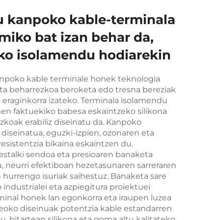
u kanpoko kable-terminala
miko bat izan behar da,
ko isolamendu hodiarekin
anpoko kable terminale honek teknologia
aita beharrezkoa beroketa edo tresna bereziak
ta eraginkorra izateko. Terminala isolamendu
men faktuekiko babesa eskaintzeko silikona
zkoak erabiliz diseinatu da. Kanpoko
 diseinatua, eguzki-izpien, ozonaren eta
rresistentzia bikaina eskaintzen du.
estalki sendoa eta presioaren banaketa
 neurri efektiboan hezetasunaren sarreraren
n hurrengo isuriak saihestuz. Banaketa sare
o industrialei eta azpiegitura proiektuei
minal honek lan egonkorra eta iraupen luzea
leoko diseinuak potentzia kable estandarren
u, bitartean silikona eta goma altu kalitateko