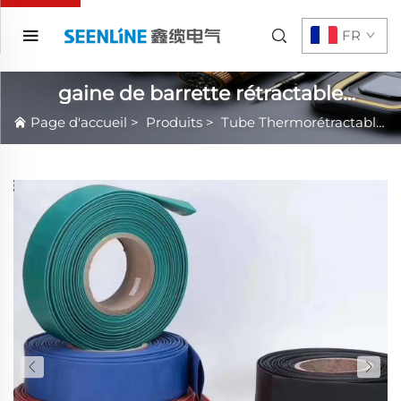
FR
gaine de barrette rétractable
thermiquement 1kv
Page d'accueil
>
Produits
>
Tube Thermorétractable