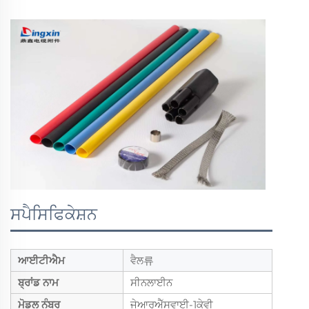
ਸਪੈਸਿਫਿਕੇਸ਼ਨ
ਆਈਟੀਐਮ
ਵੈਲ류
ਬ੍ਰਾਂਡ ਨਾਮ
ਸੀਨਲਾਈਨ
ਮੋਡਲ ਨੰਬਰ
ਜੇਆਰਐੱਸਵਾਈ-1ਕੇਵੀ