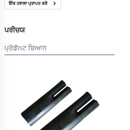
ਇੱਕ ਹਵਾਲਾ ਪ੍ਰਾਪਤ ਕਰੋ
ਪਰੀਚਯ
ਪ੍ਰੋਡักਟ ਬਿਆਨ