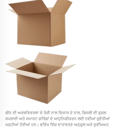
ਚੀਨ ਦੀ ਅਰਥਵਿਵਸਥਾ ਦੇ ਤੇਜ਼ੀ ਨਾਲ ਵਿਕਾਸ ਦੇ ਨਾਲ, ਬਿਜਲੀ ਦੀ ਕੁਸ਼ਲ 
ਸਪਲਾਈ ਅਤੇ ਸਮਾਰਟ ਗਰਿੱਡਾਂ ਦੇ ਆਧੁਨਿਕੀਕਰਨ ਲਈ ਨਵੀਆਂ ਚੁਣੌਤੀਆਂ 
ਖੜ੍ਹੀਆਂ ਹੋਈਆਂ ਹਨ। ਭਵਿੱਖ ਵਿੱਚ ਵਾਤਾਵਰਣ ਅਨੁਕੂਲ ਅਤੇ ਸੁਰੱਖਿਅਤ 