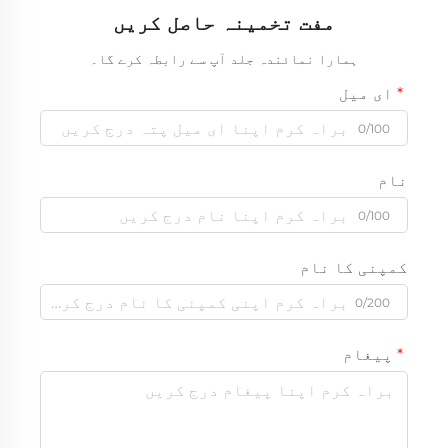
مفت تخمینہ حاصل کریں
ہمارا نمائندہ جلد آپ سے رابطہ کرے گا۔
ای میل
0/100
نام
0/100
کمپنی کا نام
0/200
پیغام