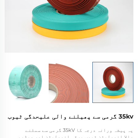
35kv گرمی سے پھیلنے والی علیحدگی ٹیوب
یہ پیشہ ورانہ درجہ کا 35kV گرمی سے سمٹنے
والا انوولیٹن ٹیوب برقی انوولیٹن اور میڈیم