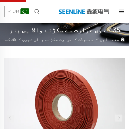
UR
35 کے وی حرارت سے سکڑنے والا بس بار
سلیوو
صفحہ اول
>
محصولات
>
حرارت سکڑنے والی ٹیوب
>
35 کے وی حرارت سے سکڑنے والا بس بار سلیوو