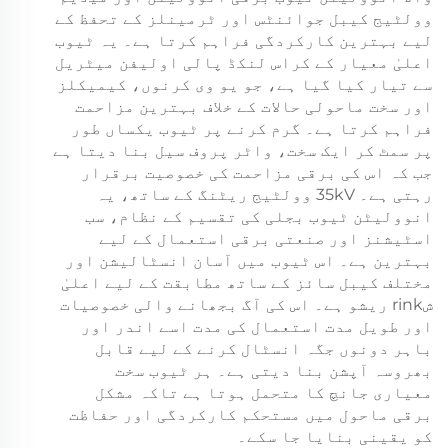
وولٹیج کیبل جوائنٹس اور ٹرمینلز کے تحفظ کے
لیے بہترین کارکردگی فراہم کرتا ہے۔ یہ ٹیوب
اعلیٰ معیار کے کراس لنکڈ پالی اولیفن میٹریل
سے تیار کیا گیا ہے، جو یو وی کرنوں، کیمیکلز
اور سخت ماحولی حالات کے خلاف بہترین مزاحمت
فراہم کرتا ہے۔ گرم کرنے پر ٹیوب یکساں طور
پر سمٹ کر ایک سخت، واٹر پروف سیل بنا دیتا ہے
جب کہ اس کی برقی مزاحمت کی خصوصیت برقرار
رہتی ہے۔ 35kV وولٹیج ریٹنگ کے ساتھ، یہ
انوولیٹن ٹیوب بجلی کی تقسیم کے نظام، سب
اسٹیشنز اور صنعتی برقی استعمال کے لیے
بہترین ہے۔ اس ٹیوب میں آسان انسٹالیشن اور
مختلف کیبل سائز کے ساتھ مطابقت کے لیے اعلیٰ
شrink ریشو ہے۔ اس کی آگ بجھانے والی خصوصیات
اور طویل مدت استعمال کی مدت اسے اندر اور
باہر دونوں جگہ انسٹال کرنے کے لیے قابل
بھروسہ آپشن بنا دیتی ہے۔ ہر ٹیوب سخت
معیاری جانچ کا متحمل ہوتا ہے تاکہ مشکل
برقی ماحول میں مستحکم کارکردگی اور حفاظت
کو یقینی بنایا جا سکے۔