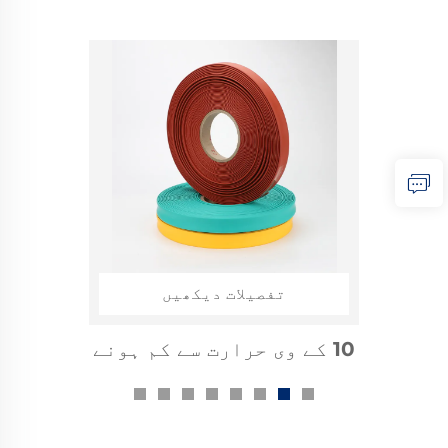
تفصیلات دیکھیں
1kv ہیٹ شرنک ایبل بس بار
سلیو