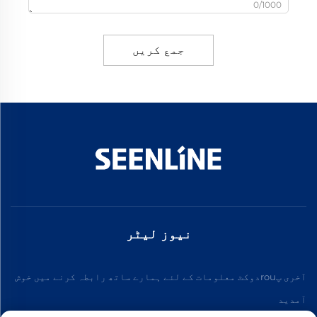
0/1000
جمع کریں
نیوز لیٹر
آخری پrouدوکٹ معلومات کے لئے ہمارے ساتھ رابطہ کرنے میں خوش
آمدید