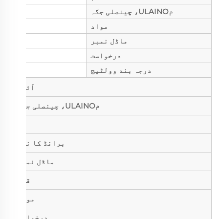
مULAINO، چینصلی جگہ
مواد
ماڈل نمبر
درخواست
درجہ بند وولٹیج
آئٹم
مULAINO، چینصلی جگہ
برانڈ کا نام
ماڈل نمبر
قسم
مواد
درخواست