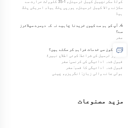
کولڈ سکرنچیبل کیبل ٹرمینل، 1-35 کلوولٹ حرارت سے
سکڑنے والا کیبل ٹرمینل، یورپی پلگ ہیڈ، امریکی پلگ
ہیڈ
4. آپ کو ہم سے کیوں خریدنا چاہیے نہ کہ دوسرے سپلائرز
سے؟
صفر
5. ہم کون سی خدمات فراہم کر سکتے ہیں؟
معذور ترسیل کی شرائط: کوئی اطلاع نہیں؛
قبول شدہ ادائیگی کی کرنسی: صفر
قبول شدہ ادائیگی کا قسم: صفر
بولی جانے والی زبان: انگریزی، چینی
مزید مصنوعات