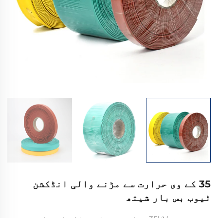
35 کے وی حرارت سے مڑنے والی انڈکشن
ٹیوب بس بار شیتھ