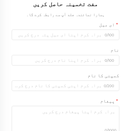
مفت تخمینہ حاصل کریں
ہمارا نمائندہ جلد آپ سے رابطہ کرے گا۔
ای میل
0/100
نام
0/100
کمپنی کا نام
0/200
پیغام
0/1000