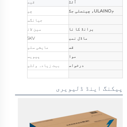
آئٹم
قیمت
مULAINO، چینصلی جگہ
چین
جیانگسو
برانڈ کا نام
سین لائن
ماڈل نمبر
35KV
قسم
عایشی سلیو
مواد
پیویسی
درخواست
بہت زیادہ ولٹیج
پیکنگ اینڈ ڈلیویری