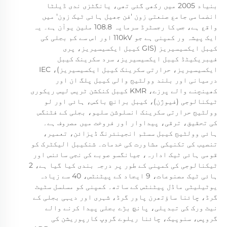
بنیاد 2005 میں رکھی گئی تھی، یانگٹزی ندی ڈیلٹا
انضمامی جامع صنعتی زون 'فن جھیل ہائی ٹیک زون' میں
واقع ہے، جس کا رجسٹرڈ سرمایہ 108.8 ملین یوآن ہے۔ یہ
ایک پیشہ ور کمپنی ہے جو 110kV اور اس سے کم بجلی کی
کیبل ایکسیسیریز (GIS کیبل ایکسیسیریز، پری
فیبریکیٹڈ کیبل ایکسیسیریز، سرد سکرینک کیبل
ایکسیسیریز، حرارتی سکرینک کیبل ایکسیسیریز)، IEC
درمیانی اور بلند وولٹیج والی کیبل پلگ ان اور
کھینچنے والے پرزے، KMR کیبل کنکشن ٹریس لیس ریکوری
ٹیکنالوجی (فیوژن)، کیبل برانچ باکس، ہائی اور لو
وولٹیج حرارتی سکرینک انسلوشن سلیو، بجلی کے فٹنگس
کی تحقیق، ترقی، پیداوار اور فروخت میں مصروف ہے۔
ہائی وولٹیج کیبل سسٹم انجینئرنگ ڈیزائن، تعمیر،
تنصیب کی تکنیکی مشاورت کی خدمات۔ شنکیبل الیکٹرک کو
قومی ہائی ٹیک ادارہ، جیانگسو صوبے کی نجی سائنس اور
ٹیکنالوجی کی کمپنی کے طور پر درجہ بندی کیا گیا ہے، 2
ہائی ٹیک مصنوعات، 9 ایجاد کے پیٹنٹس، 40 سے زیادہ
یوٹیلیٹی ماڈل پیٹنٹس کے ساتھ۔ کمپنی کو مسلسل سٹیٹ
گرڈ، چائنا ساؤتھرن پاور گرڈ، شہری اور دیہی بجلی کے
نیٹ ورک کی تبدیلی، پانچ بڑے بجلی پیدا کرنے والے
گروپس، سنوپیک، چائنا ریلوے گروپ کارپوریشن کی