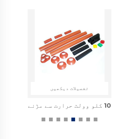
تفصیلات دیکھیں
10 کلو وولٹ حرارت سے مڑنے
والی کیبل ایکسیسیریز