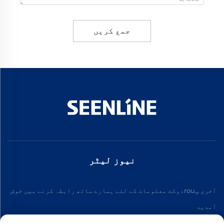
جمع کریں
نیوز لیٹر
آخری پrouدوکٹ معلومات کے لئے ہمارے ساتھ رابطہ کرنے میں خوش
آمدید