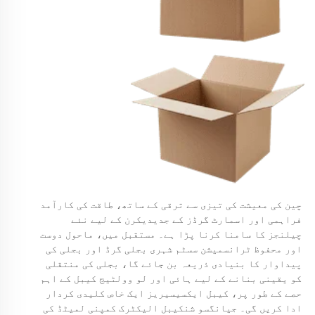
چین کی معیشت کی تیزی سے ترقی کے ساتھ، طاقت کی کارآمد
فراہمی اور اسمارٹ گرڈز کے جدیدیکرن کے لیے نئے
چیلنجز کا سامنا کرنا پڑا ہے۔ مستقبل میں، ماحول دوست
اور محفوظ ٹرانسمیشن سسٹم شہری بجلی گرڈ اور بجلی کی
پیداوار کا بنیادی ذریعہ بن جائے گا، بجلی کی منتقلی
کو یقینی بنانے کے لیے ہائی اور لو وولٹیج کیبل کے اہم
حصے کے طور پر، کیبل ایکسیسیریز ایک خاص کلیدی کردار
ادا کریں گی۔ جیانگسو شنکیبل الیکٹرک کمپنی لمیٹڈ کی