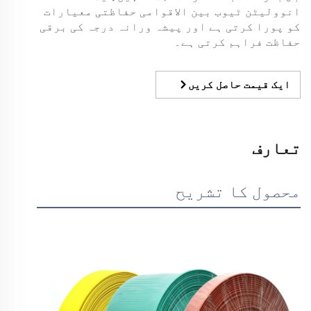
انوولیٹن ٹیوب بین الاقوامی حفاظتی معیارات
کو پورا کرتی ہے اور پیشہ ورانہ درجہ کی برقی
حفاظت فراہم کرتی ہے۔
ایک قیمت حاصل کریں
تعارف
محصول کا تشریح