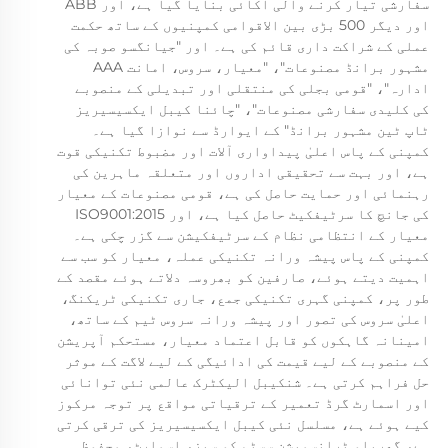
سفارشی تیار کرنے والی اکائی بنایا گیا ہے، اور ABB
اور دیگر 500 بڑی بین الاقوامی کمپنیوں کے ساتھ حکمت
عملی کے شراکت داری قائم کی ہے۔ اور "جیانگسو صوبہ کی
مشہور برانڈ مصنوعات"، "معیار، سروس، امانت AAA
ادارہ"، "قومی بجلی کی منتقلی اور تبدیلی کے منصوبے
کی کلیدی سفارشی مصنوعات"، "چائنا کیبل ایکسیسیریز
ٹاپ ٹین مشہور برانڈ" کے ایوارڈ سے نوازا گیا ہے۔
کمپنی کے پاس اعلیٰ پیداواری آلات اور مضبوط تکنیکی قوت
ہے، اور بہت سے تحقیقی اداروں اور متعلقہ ماہرین کی
رہنمائی اور حمایت حاصل کی ہے، قومی مصنوعات کے معیار
کی جانچ کا سرٹیفکیٹ حاصل کیا ہے، اور ISO9001:2015
معیار کے انتظامی نظام کے سرٹیفکیشن سے گزر چکی ہے۔
کمپنی کے پاس پیشہ ورانہ تکنیکی عملہ، معیار کو سب سے
اہمیت دیتے ہوئے، صارفین کو بھروسہ دلاتے ہوئے مقصد کے
طور پر، کمپنی گہری تکنیکی جمع، جاری تکنیکی ٹریکنگ،
اعلیٰ سروس کی تصور اور پیشہ ورانہ سروس ٹیم کے ساتھ،
امینانہ گاہکوں کو قابل اعتماد معیار، مستحکم آپریشن
کے منصوبے کے لیے قیمت کی ادائیگی کے لیے لاگت کے موثر
حل فراہم کرتی ہے۔ شنکیبل الیکٹرک عالمی نئی توانائی
اور اسمارٹ گرڈ تعمیر کے ترقیاتی مواقع پر توجہ مرکوز
کیے ہوئے ہے، مسلسل نئی کیبل ایکسیسیریز کی ترقی کرتی
ہے، گھریلو ٹرانسمیشن سسٹم کو سبز، اسمارٹ، محفوظ