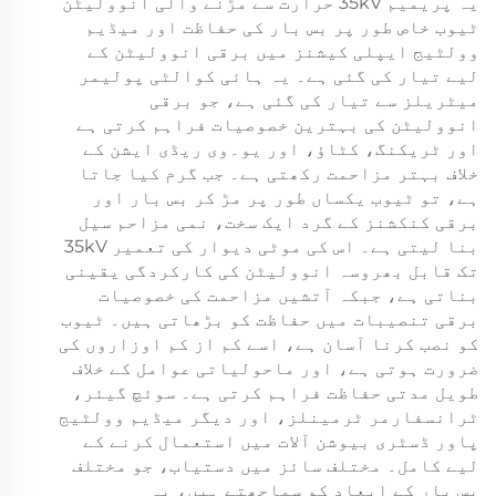
یہ پریمیم 35kV حرارت سے مڑنے والی انوولیٹن
ٹیوب خاص طور پر بس بار کی حفاظت اور میڈیم
وولٹیج ایپلی کیشنز میں برقی انوولیٹن کے
لیے تیار کی گئی ہے۔ یہ ہائی کوالٹی پولیمر
میٹریلز سے تیار کی گئی ہے، جو برقی
انوولیٹن کی بہترین خصوصیات فراہم کرتی ہے
اور ٹریکنگ، کٹاؤ، اور یو۔وی ریڈی ایشن کے
خلاف بہتر مزاحمت رکھتی ہے۔ جب گرم کیا جاتا
ہے، تو ٹیوب یکساں طور پر مڑ کر بس بار اور
برقی کنکشنز کے گرد ایک سخت، نمی مزاحم سیل
بنا لیتی ہے۔ اس کی موٹی دیوار کی تعمیر 35kV
تک قابل بھروسہ انوولیٹن کی کارکردگی یقینی
بناتی ہے، جبکہ آتشیں مزاحمت کی خصوصیات
برقی تنصیبات میں حفاظت کو بڑھاتی ہیں۔ ٹیوب
کو نصب کرنا آسان ہے، اسے کم از کم اوزاروں کی
ضرورت ہوتی ہے، اور ماحولیاتی عوامل کے خلاف
طویل مدتی حفاظت فراہم کرتی ہے۔ سوئچ گیئر،
ٹرانسفارمر ٹرمینلز، اور دیگر میڈیم وولٹیج
پاور ڈسٹری بیوشن آلات میں استعمال کرنے کے
لیے کامل۔ مختلف سائز میں دستیاب، جو مختلف
بس بار کے ابعاد کو سماجھتے ہیں، یہ