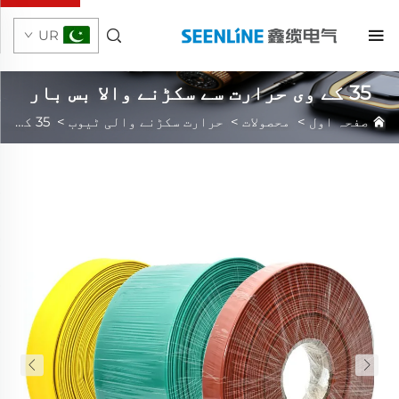
UR
35 کے وی حرارت سے سکڑنے والا بس بار
سلیوو
صفحہ اول
>
محصولات
>
حرارت سکڑنے والی ٹیوب
>
35 کے وی حرارت سے سکڑنے والا بس بار سلیوو