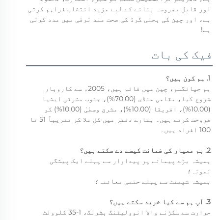
اور قابل بھروسہ بنانے کے لیے مزید انتخاب فراہم کرتی
ہے، اور چین کی بجلی گرڈ کی صحت مند ترقی میں مدد کرتی
ہے!
فیک کی بات
1. ہم کون ہیں؟
ہم جیانگسو، چین میں قائم ہیں، 2005ء سے کاروبار
شروع کیا، مقامی منڈی (70.00%)، جنوب مشرقی ایشیا
(10.00%)، افریقا (10.00%)، مشرق وسطیٰ (10.00%) کو
فروخت کرتے ہیں۔ ہمارے دفتر میں کل ملا کر تقریباً 51 تا
100 افراد ہیں۔
2. ہم معیار کی ضمانت کیسے دے سکتے ہیں؟
ہمیشہ بڑے پیمانے پر پیداوار سے پہلے ایک پیشگی
نمونہ؛
ہمیشہ شپمنٹ سے پہلے حتمی معائنہ؛
3. آپ ہم سے کیا خرید سکتے ہیں؟
حرارت سے سکڑنے والا انوولیٹنگ بشرنگ، 1-35 کلوولٹ