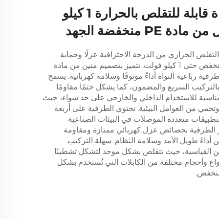
نهاية كابل ثلاثية النواة قابلة للتقلص بالحرارة 1 كيلو
PE منخفضة الجهد
التقلص الحراري من الدرجة الاحترافية عزلًا وحماية
متفوقة للتطبيقات ذات الجهد المنخفض حتى 1 كيلو فولت. تتميز بتصميم متين من مادة
، وتوفر هذه الطرفية رباعية النواة أداءً موثوقًا وسلامة كهربائية. يسمح
التركيب السريع والمضمون، كما يشكل ختمًا مقاومًا
مناسبة للاستخدام الداخلي والخارجي على حد سواء، حيث
حمي من العوامل البيئية. تحتوي الطرفية على أربعة
لتطبيقات متعددة الموصلات في البيئات الصناعية
يز الطرفية بخصائص عزل كهربائي ممتازة ومقاومة
أداءً طويل الأمد وسلامة النظام. سهلة التركيب
ن القياسية، حيث تتقلص بشكل موحد لتشكل تشطيبًا
أنواع وأحجام مختلفة من الكابلات التي تُستخدم بشكل
منخفض.