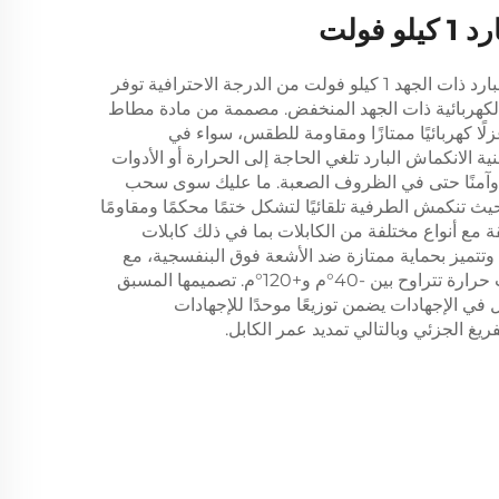
 فولت
هذا الطرفية الكابلات الانكماش البارد ذات الجهد 1 كيلو فولت من الدرجة الاحترافية توفر
بلات الكهربائية ذات الجهد المنخفض. مصممة من مادة مطاط
لًا كهربائيًا ممتازًا ومقاومة للطقس، سواء في
ية الانكماش البارد تلغي الحاجة إلى الحرارة أو الأدوات
ا وآمنًا حتى في الظروف الصعبة. ما عليك سوى سحب
يث تنكمش الطرفية تلقائيًا لتشكل ختمًا محكمًا ومقاومًا
 مع أنواع مختلفة من الكابلات بما في ذلك كابلات
لمطاط، وتتميز بحماية ممتازة ضد الأشعة فوق البنفسجية، مع
الحفاظ على أداء ثابت في درجات حرارة تتراوح بين -40°م و+120°م. تصميمها المسبق
 في الإجهادات يضمن توزيعًا موحدًا للإجهادات
تفريغ الجزئي وبالتالي تمديد عمر الكابل.