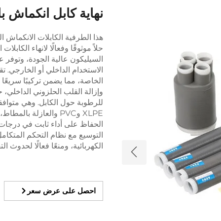
نهاية كابل انكماش بارد 1 كيلو
حلاً موثوقًا وفعالًا لانهاء الكا
السيليكون عالية الجودة، وتوفر عز
الاستخدام الداخلي أو الخارجي. تقن
الخاصة، مما يضمن تركيبًا سريعً
وإزالة القلب الحلزوني الداخلي، ح
للرطوبة حول الكابل. وهي متوافقة
XLPE وPVC والعازلة با
التوسيع مع نظام التحكم المتكامل
الكهربائية، ومنعًا فعالًا لحدوث ال
احصل على عرض سعر