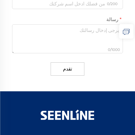
0/200
رسالة
0/1000
تقدم