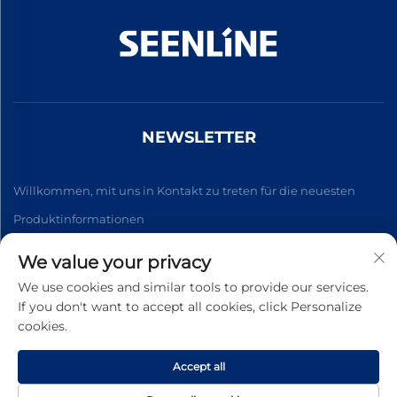
NEWSLETTER
Willkommen, mit uns in Kontakt zu treten für die neuesten
Produktinformationen
We value your privacy
Abonnieren
We use cookies and similar tools to provide our services.
If you don't want to accept all cookies, click Personalize
cookies.
Urheberrecht © 2026 China Xinlan Electric Co., Ltd. Alle Rechte
vorbehalten. -
Datenschutzrichtlinie
Accept all