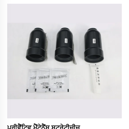
ਪ੍ਰੀਵੈਂਟਿਵ ਮੈਂਟੇਨੈਂਸ ਸਟਰੇਟੀਜੀਜ਼