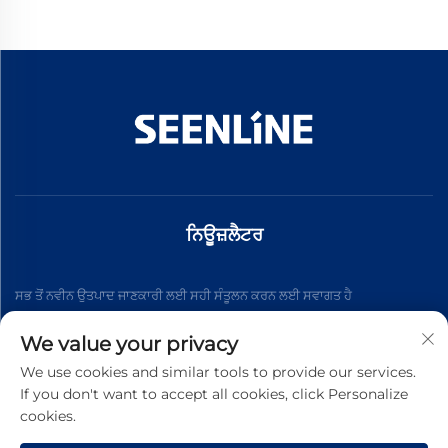
ਨਿਊਜ਼ਲੈਟਰ
ਸਭ ਤੋਂ ਨਵੀਨ ਉਤਪਾਦ ਜਾਣਕਾਰੀ ਲਈ ਸਹੀ ਸੰਤੂਲਨ ਕਰਨ ਲਈ ਸਵਾਗਤ ਹੈ
We value your privacy
ਸਬਸਕ੍ਰਾਈਬ ਕਰੋ
We use cookies and similar tools to provide our services.
If you don't want to accept all cookies, click Personalize
cookies.
ਕਾਪੀਰਾਈਟ © 2026 ਚਾਈਨਾ ਸਿਨਲਾਨ ਇਲੈਕਟ੍ਰਿਕ ਕੰ., ਲਿਮਟਿਡ. ਸਾਰੇ ਹੱਕ ਰਾਖਵੇਂ