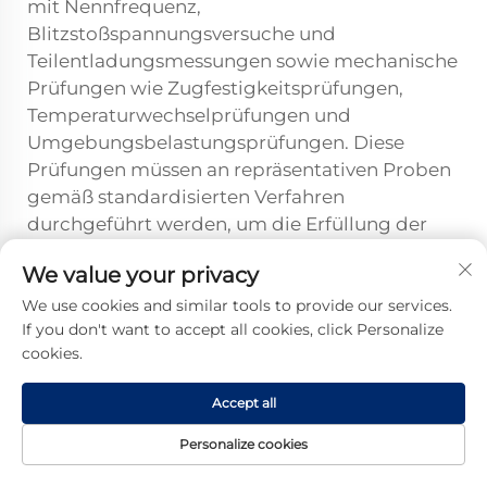
mit Nennfrequenz,
Blitzstoßspannungsversuche und
Teilentladungsmessungen sowie mechanische
Prüfungen wie Zugfestigkeitsprüfungen,
Temperaturwechselprüfungen und
Umgebungsbelastungsprüfungen. Diese
Prüfungen müssen an repräsentativen Proben
gemäß standardisierten Verfahren
durchgeführt werden, um die Erfüllung der
Leistungsanforderungen vor Beginn der
We value your privacy
Serienfertigung nachzuweisen.
We use cookies and similar tools to provide our services.
Welche Dokumentation müssen
If you don't want to accept all cookies, click Personalize
Hersteller führen, um die
cookies.
Einhaltung der Normen für
Accept all
Kabelzwischenverbinder
nachzuweisen?
Personalize cookies
Hersteller müssen umfassende technische