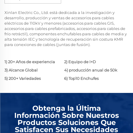
Xinlan Electric Co., Ltd. está dedicada a la investigación y
desarrollo, producción y ventas de accesorios para cables
eléctricos de 110kV y menores (accesorios para cables GIS,
accesorios para cables prefabricados, accesorios para cables de
frío retráctil), componentes enchufables para cables de media y
alta tensión IEC y tecnología de recuperación sin costura KMR
para conexiones de cables (juntas de fusión).
1) 20+ Años de experiencia
2) Equipo de I+D
3) Alcance Global
4) producción anual de 50k
5) 200+ Variedades
6) Top10 Enchufes
Obtenga la Última
Información Sobre Nuestros
Productos Soluciones Que
Satisfacen Sus Necesidades