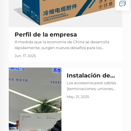
Perfil de la empresa
A medida que la economía de China se desarrolla
rápidamente, surgen nuevos desafíos para los
servicios eficientes de transmisión de energía y las
Jun, 17, 2025
redes inteligentes modernas. En el futuro, los
sistemas de transmisión ambientalmente seguros se
convertirán en el método principal para las redes
Instalación de
eléctricas urbanas y las fuentes de energía...
Los accesorios para cables
Accesorios para
(terminaciones, uniones,
Cables: Pasos
conectores) son
May, 21, 2025
fundamentales para una
Clave y Mejores
transmisión de energía
Prácticas
confiable. La instalación
adecuada garantiza
durabilidad y seguridad: 1.
Preparación de la