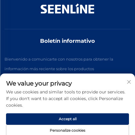
Boletín informativo
Bienvenido a comunicarte con nosotros para obtener la
información más reciente sobre los productos
We value your privacy
Suscribirse
We use cookies and similar tools to provide our services.
If you don't want to accept all cookies, click Personalize
cookies.
Copyright © 2026 China Xinlan Electric Co., Ltd. Todos los
derechos reservados. -
Política de privacidad
Accept all
Personalize cookies