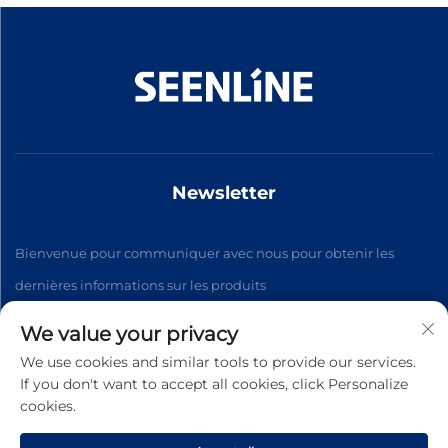
Newsletter
Bienvenue pour communiquer avec nous pour obtenir les
dernières informations sur les produits
We value your privacy
S'abonner
We use cookies and similar tools to provide our services.
If you don't want to accept all cookies, click Personalize
cookies.
Copyright © 2026 China Xinlan Electric Co., Ltd. Tous droits
réservés. -
Politique de confidentialité