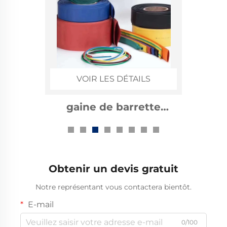
TAILS
VOIR LES DÉ
rrette
10kv accesso
ble
câble rétrac
nt 1kv
thermique
Obtenir un devis gratuit
Notre représentant vous contactera bientôt.
E-mail
0/100