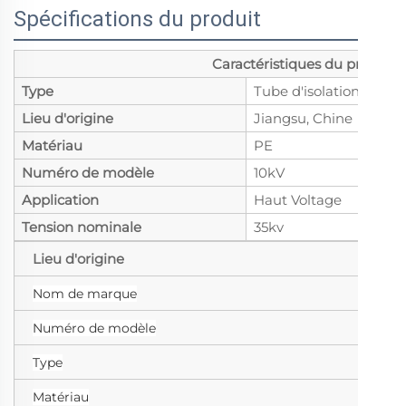
Spécifications du produit
Caractéristiques du produit
Type
Tube d'isolation
Lieu d'origine
Jiangsu, Chine
Matériau
PE
Numéro de modèle
10kV
Application
Haut Voltage
Tension nominale
35kv
Lieu d'origine
Ji
l
Nom de marque
Numéro de modèle
V
Type
Ma
Matériau
P