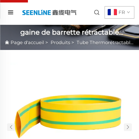
FR
gaine de barrette rétractable
thermiquement 1kv
Page d'accueil
>
Produits
>
Tube Thermorétractable