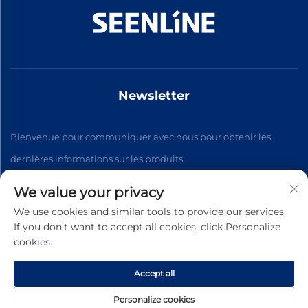
Newsletter
Bienvenue pour communiquer avec nous pour obtenir les
dernières informations sur les produits
We value your privacy
S'abonner
We use cookies and similar tools to provide our services.
If you don't want to accept all cookies, click Personalize
cookies.
Copyright © 2026 China Xinlan Electric Co., Ltd. Tous droits
réservés. -
Politique de confidentialité
Accept all
Personalize cookies