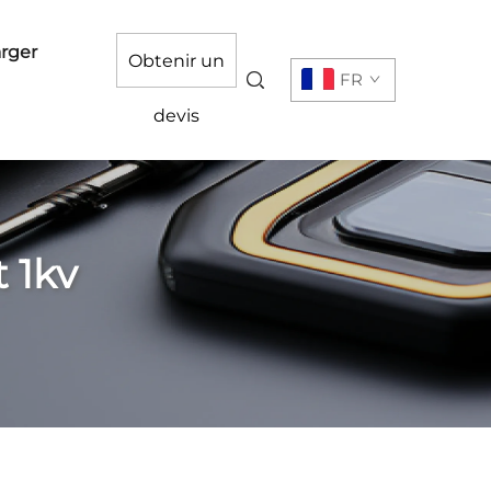
rger
Obtenir un
FR
devis
 1kv