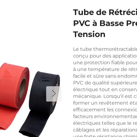
Tube de Rétré
PVC à Basse Pr
Tension
Le tube thermorétractabl
conçu pour des application
une protection fiable pour 
à une température de rétra
facile et sûre sans endom
PVC de qualité supérieure 
électrique tout en conserv
mécanique. Lorsqu'il est c
former un revêtement éta
efficacement les connexion
facteurs environnementaux
électriques telles que le 
câblages et les réparation
une forte résistance chim