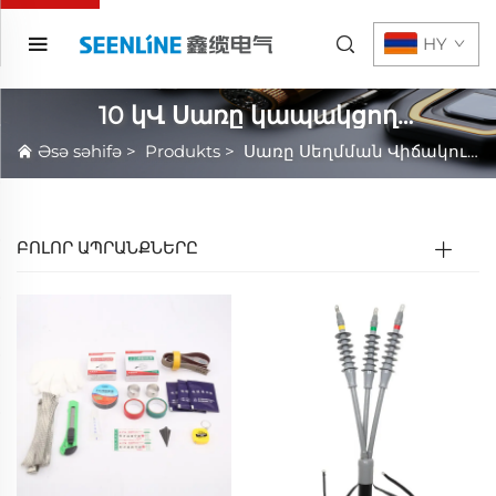
HY
10 կՎ Սառը կապակցող
Կոնսերվատիվ Ապրանքներ
Əsə səhifə
>
Produkts
>
Սառը Սեղմման Վիճակում Գտնվող Սարքավորումներ
ԲՈԼՈՐ ԱՊՐԱՆՔՆԵՐԸ