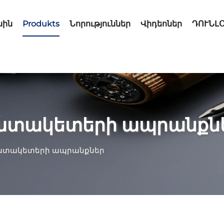
սին
Produkts
Նորություններ
Վիդեոներ
ԴՈՒՆԼ
ջատակետերի ապրանքն
ջատակետերի ապրանքներ