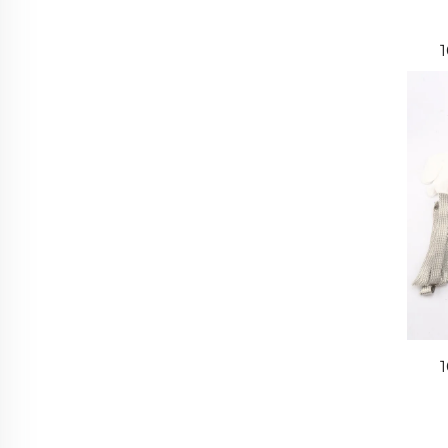
կե
կե