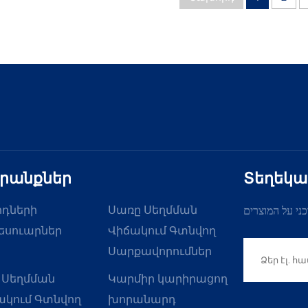
խողովակով
մատնաթուղ
րանքներ
Տեղեկա
րդների
Սառը Սեղմման
ני על המוצרים
եսուարներ
Վիճակում Գտնվող
Սարքավորումներ
 Սեղմման
Կարմիր կարիրացող
ակում Գտնվող
խորանարդ