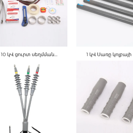
10 կՎ ցուրտ սեղմման
1 կՎ Սառը կոլբայի 
միջամտող միացում
աքսեսուարնե