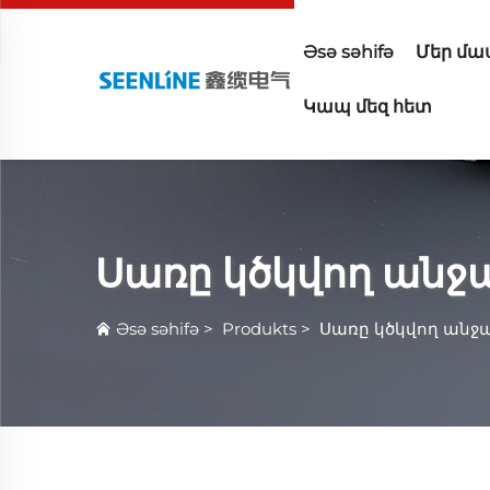
Əsə səhifə
Մեր մա
Կապ մեզ հետ
Սառը կծկվող ան
Əsə səhifə
>
Produkts
>
Սառը կծկվող ան