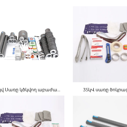
կվ Սառը կծկվող աբաժան
35կՎ սառը ծոկր
պարագաներ
միջամտող միաց