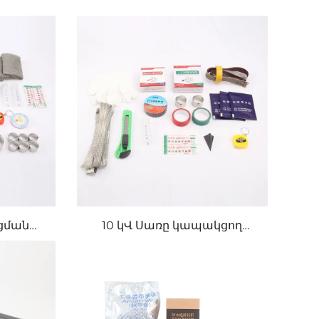
ացման
10 կՎ Սառը կապակցող
ում
Կոնսերվատիվ Ապրանքներ