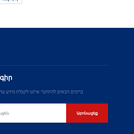
թ
գիր
ברוכים הבאים להתחבר איתנו לקבלת מידע עדכ
Աբոնացեք