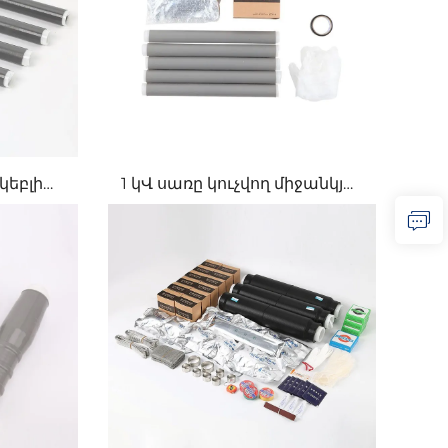
կեբլի
1 կՎ սառը կուչվող միջանկյալ
ր
միացում