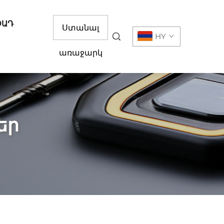
ՕԱԴ
Ստանալ
HY
առաջարկ
եր