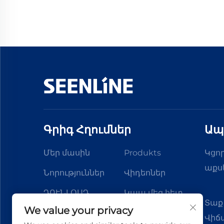
Գրիգ Հղումներ
Ապ
Մեր մասին
Produkts
Կցո
աքս
Նորություններ
Վիդեոներ
ԴՈՒՆԼՕԱԴ
Կապ մեզ հետ
Տաք
We value your privacy
Վիճ