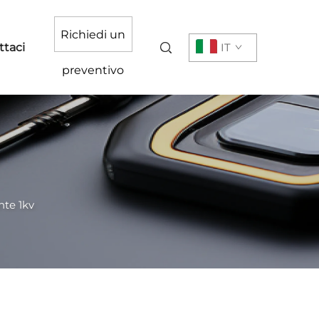
Richiedi un
ttaci
IT
preventivo
nte 1kv