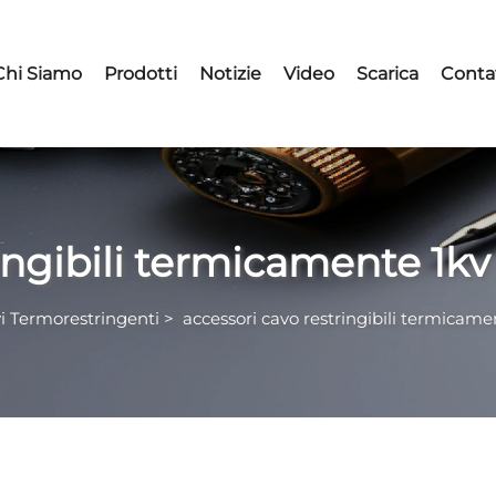
Chi Siamo
Prodotti
Notizie
Video
Scarica
Conta
ingibili termicamente 1kv
i Termorestringenti
>
accessori cavo restringibili termicame