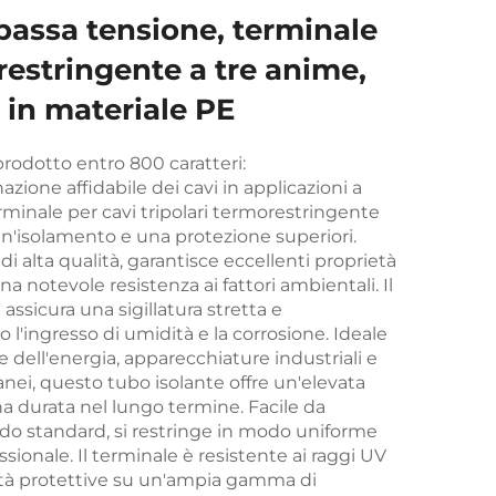
 bassa tensione, terminale
estringente a tre anime,
 in materiale PE
rodotto entro 800 caratteri:
zione affidabile dei cavi in applicazioni a
minale per cavi tripolari termorestringente
e un'isolamento e una protezione superiori.
di alta qualità, garantisce eccellenti proprietà
na notevole resistenza ai fattori ambientali. Il
ssicura una sigillatura stretta e
'ingresso di umidità e la corrosione. Ideale
e dell'energia, apparecchiature industriali e
rranei, questo tubo isolante offre un'elevata
a durata nel lungo termine. Facile da
caldo standard, si restringe in modo uniforme
sionale. Il terminale è resistente ai raggi UV
età protettive su un'ampia gamma di