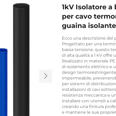
1kV Isolatore a
per cavo termor
guaina isolante
Ecco una descrizione del p
Progettato per una termina
bassa tensione, questo ter
di alta qualità a 1 kV offr
Realizzato in materiale PE 
di isolamento elettrico e u
design termorestringente a
impermeabile, prevenendo l
per sistemi di distribuzion
installazioni di cavi sotte
resistenza meccanica e un
installare con utensili a 
creando una finitura profes
e mantiene le sue propri