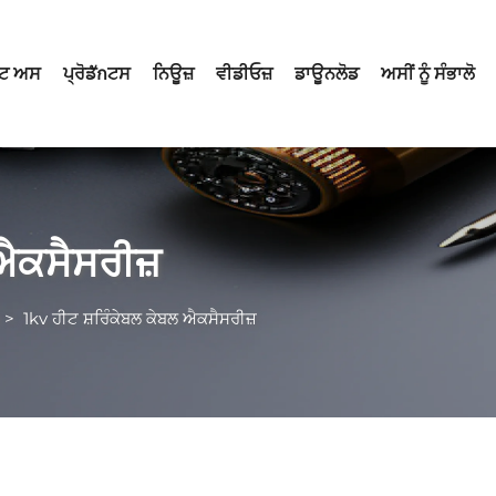
ਟ ਅਸ
ਪ੍ਰੋਡักਟਸ
ਨਿਊਜ਼
ਵੀਡੀਓਜ਼
ਡਾਊਨਲੋਡ
ਅਸੀਂ ਨੂੰ ਸੰਭਾਲੋ
 ਐਕਸੈਸਰੀਜ਼
>
1kv ਹੀਟ ਸ਼ਰਿੰਕੇਬਲ ਕੇਬਲ ਐਕਸੈਸਰੀਜ਼