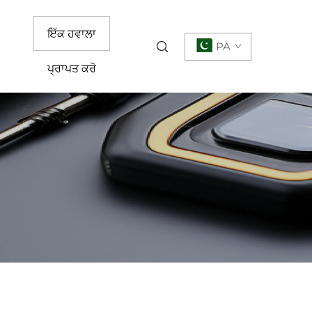
ਇੱਕ ਹਵਾਲਾ
PA
ਪ੍ਰਾਪਤ ਕਰੋ