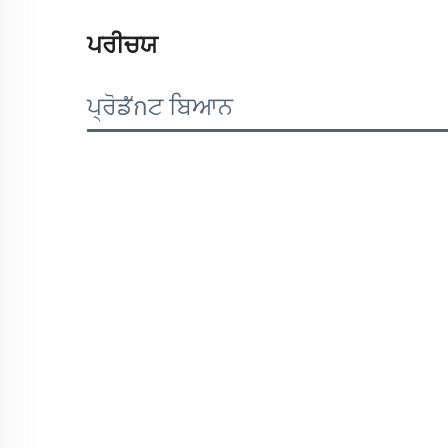
ਪਰੀਚਯ
ਪ੍ਰੋਡักਟ ਬਿਆਨ