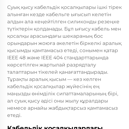
Суық қысу кабельдік қосалқылары ішкі тірек
алынған кезде кабельге ығысып келетін
алдын ала кеңейтілген силиконды резеңке
түтіктерін қолданады. Бұл ығысу кабель мен
қосалқы арасындағы шекараның бос
орындарын жоюға әкелетін біркелкі аралық
қысымды қамтамасыз етеді, сонымен қатар
IEEE 48 және IEEE 404 стандарттарында
көрсетілген жартылай разрядталу
талаптарын тікелей қанағаттандырады.
Тұрақты аралық қысым — кез келген
кабельдік қосалқылар жүйесінің ең
маңызды өнімділік сипаттамаларының бірі,
ал суық қысу әдісі оны жылу құралдары
немесе арнайы жабдықтарсыз қамтамасыз
етеді.
Кабельдік қосалқылардағы