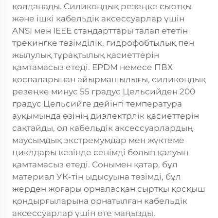
қолданады. Силикондық резеңке сыртқы
және ішкі кабельдік аксессуарлар үшін
ANSI мен IEEE стандарттары талап ететін
трекингке төзімділік, гидрофобтылық пен
жылулық тұрақтылық қасиеттерін
қамтамасыз етеді. EPDM немесе ПВХ
қоспаларынан айырмашылығы, силикондық
резеңке минус 55 градус Цельсийден 200
градус Цельсийге дейінгі температура
ауқымында өзінің диэлектрлік қасиеттерін
сақтайды, ол кабельдік аксессуарлардың
маусымдық экстремумдар мен жүктеме
циклдары кезінде сенімді болып қалуын
қамтамасыз етеді. Сонымен қатар, бұл
материал УК-тің ыдысуына төзімді, бұл
жерден жоғары орналасқан сыртқы қосқыш
қондырғыларына орнатылған кабельдік
аксессуарлар үшін өте маңызды.