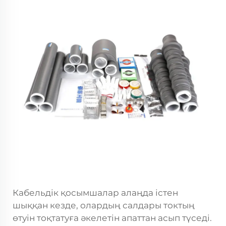
Кабельдік қосымшалар алаңда істен
шыққан кезде, олардың салдары токтың
өтуін тоқтатуға әкелетін апаттан асып түседі.