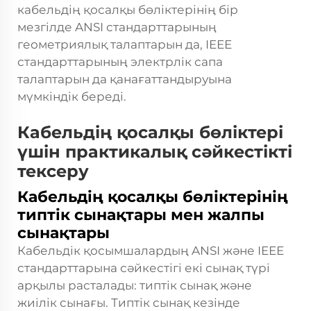
кабельдің қосалқы бөліктерінің бір
мезгілде ANSI стандарттарының
геометриялық талаптарын да, IEEE
стандарттарының электрлік сапа
талаптарын да қанағаттандыруына
мүмкіндік береді.
Кабельдің қосалқы бөліктері
үшін практикалық сәйкестікті
тексеру
Кабельдің қосалқы бөліктерінің
типтік сынақтары мен жалпы
сынақтары
Кабельдік қосымшалардың ANSI және IEEE
стандарттарына сәйкестігі екі сынақ түрі
арқылы расталады: типтік сынақ және
жиілік сынағы. Типтік сынақ кезінде