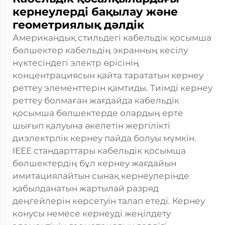
кернеулерді бақылау және
геометриялық дәлдік
Американдық стильдегі кабельдік қосымша
бөлшектер кабельдің экранның кесілу
нүктесіндегі электр өрісінің
концентрациясын қайта тарататын кернеу
реттеу элементтерін қамтиды. Тиімді кернеу
реттеу болмаған жағдайда кабельдік
қосымша бөлшектерде олардың ерте
шығып қалуына әкелетін жергілікті
диэлектрлік кернеу пайда болуы мүмкін.
IEEE стандарттары кабельдік қосымша
бөлшектердің бұл кернеу жағдайын
имитациялайтын сынақ кернеулерінде
қабылданатын жартылай разряд
деңгейлерін көрсетуін талап етеді. Кернеу
конусы немесе кернеуді жеңілдету