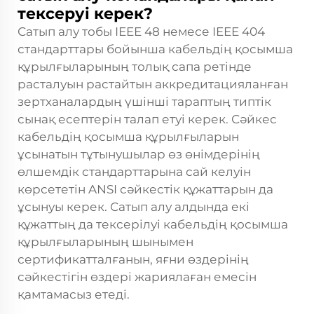
тексеруі керек?
Сатып алу тобы IEEE 48 немесе IEEE 404
стандарттары бойынша кабельдің қосымша
құрылғыларының толық сапа ретінде
расталуын растайтын аккредитацияланған
зертханалардың үшінші тараптың типтік
сынақ есептерін талап етуі керек. Сәйкес
кабельдің қосымша құрылғыларын
ұсынатын тұтынушылар өз өнімдерінің
өлшемдік стандарттарына сай келуін
көрсететін ANSI сәйкестік құжаттарын да
ұсынуы керек. Сатып алу алдында екі
құжаттың да тексерілуі кабельдің қосымша
құрылғыларының шынымен
сертификатталғанын, яғни өздерінің
сәйкестігін өздері жариялаған емесін
қамтамасыз етеді.