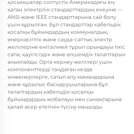
қосымшалар
солтүстік Америкадағы ең
қатаң электрлік стандарттардың екеуіне —
ANSI және IEEE стандарттарына сай болу
үшін құрылған. Бұл стандарттар кабельдік
қосалқы бұйымдардың коммуналдық,
өнеркәсіптік және сауда-саттық электр
желілеріне енгізілмей тұрып орындауы тиіс
сапа, қауіпсіздік және өлшемдік талаптарын
анықтайды. Орта кернеу желілері үшін
компоненттерді таңдаған кезде
инженерлерге, сатып алу мамандарына
және құрылыс басқарушыларына бұл
талаптардың кабельдік қосалқы
бұйымдардың жобалауы мен сынақтарына
қалай әсер ететінін түсіну маңызды.