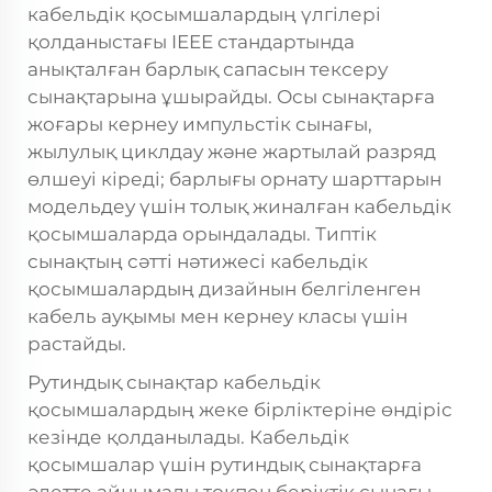
кабельдік қосымшалардың үлгілері
қолданыстағы IEEE стандартында
анықталған барлық сапасын тексеру
сынақтарына ұшырайды. Осы сынақтарға
жоғары кернеу импульстік сынағы,
жылулық циклдау және жартылай разряд
өлшеуі кіреді; барлығы орнату шарттарын
модельдеу үшін толық жиналған кабельдік
қосымшаларда орындалады. Типтік
сынақтың сәтті нәтижесі кабельдік
қосымшалардың дизайнын белгіленген
кабель ауқымы мен кернеу класы үшін
растайды.
Рутиндық сынақтар кабельдік
қосымшалардың жеке бірліктеріне өндіріс
кезінде қолданылады. Кабельдік
қосымшалар үшін рутиндық сынақтарға