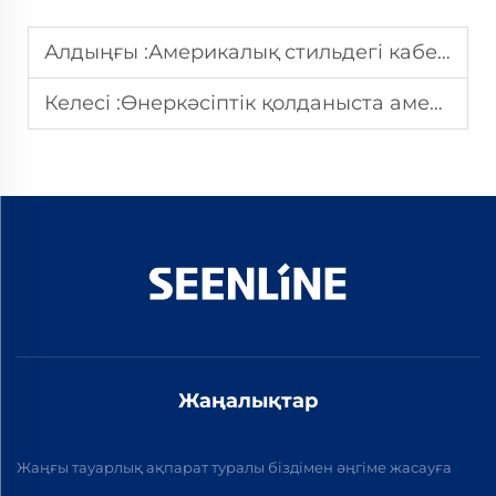
Алдыңғы :
Америкалық стильдегі кабельдік аксессуарлардың нарықта ерекшеленуінің себебі қандай
Келесі :
Өнеркәсіптік қолданыста американдық стильдегі кабельдік қосымшалар неге қолданылады?
Жаңалықтар
Жаңғы тауарлық ақпарат туралы біздімен әңгіме жасауға