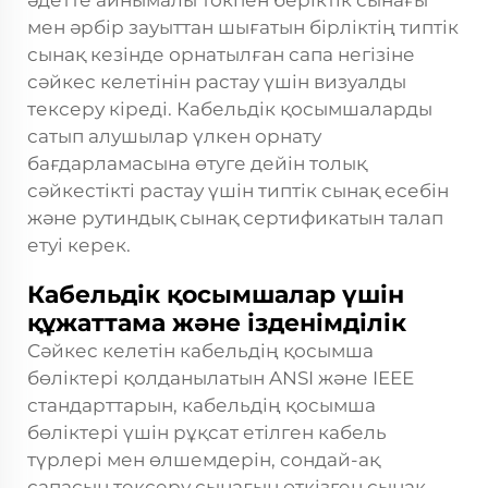
әдетте айнымалы токпен беріктік сынағы
мен әрбір зауыттан шығатын бірліктің типтік
сынақ кезінде орнатылған сапа негізіне
сәйкес келетінін растау үшін визуалды
тексеру кіреді. Кабельдік қосымшаларды
сатып алушылар үлкен орнату
бағдарламасына өтуге дейін толық
сәйкестікті растау үшін типтік сынақ есебін
және рутиндық сынақ сертификатын талап
етуі керек.
Кабельдік қосымшалар үшін
құжаттама және ізденімділік
Сәйкес келетін кабельдің қосымша
бөліктері қолданылатын ANSI және IEEE
стандарттарын, кабельдің қосымша
бөліктері үшін рұқсат етілген кабель
түрлері мен өлшемдерін, сондай-ақ
сапасын тексеру сынағын өткізген сынақ