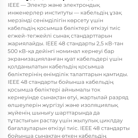
IEEE — Электр және электрондық
инженерлер институты — кабельдің ұзақ
мерзімді сенімділігін көрсету үшін
кабельдің қосымша бөліктері өткізуі тиіс
егжей-тегжейлі сынақ стандарттарын
жариялайды. IEEE 48 стандарты 2,5 кВ-тан
500 кВ-қа дейінгі номинал кернеуі бар
экранизацияланған қуат кабельдері үшін
қолданылатын кабельдің қосымша
бөліктерінің өнімділік талаптарын қамтиды.
IEEE 48 стандарты бойынша кабельдің
қосымша бөліктері айнымалы ток
кернеуінде сынақтан өтуі, жартылай разряд
өлшеулерін жүргізуі және изоляциялық
жүйенің шынығу шарттарында да
тұтастығын растау үшін жылулық циклдау
бағалауларын өткізуі тиіс. IEEE 48 стандарты
бойынша сынақтан өткен кабельдің