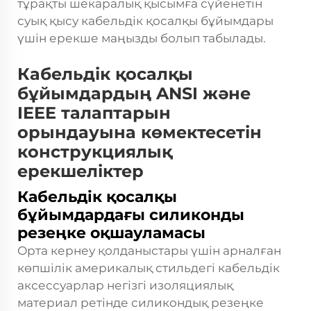
тұрақты шекаралық қысымға сүйенетін
суық қысу кабельдік қосалқы бұйымдары
үшін ерекше маңызды болып табылады.
Кабельдік қосалқы
бұйымдардың ANSI және
IEEE талаптарын
орындауына көмектесетін
конструкциялық
ерекшеліктер
Кабельдік қосалқы
бұйымдардағы силиконды
резеңке оқшауламасы
Орта кернеу қолданыстары үшін арналған
көпшілік америкалық стильдегі кабельдік
аксессуарлар негізгі изоляциялық
материал ретінде силикондық резеңке