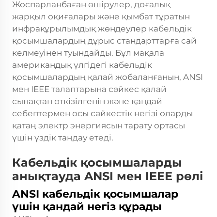
Жоспарланбаған өшірулер, доғалық
жарқыл оқиғалары және қымбат тұратын
инфрақұрылымдық жөндеулер кабельдік
қосымшалардың дұрыс стандарттарға сай
келмеуінен туындайды. Бұл мақала
американдық үлгідегі кабельдік
қосымшалардың қалай жобаланғанын, ANSI
мен IEEE талаптарына сәйкес қалай
сынақтан өткізілгенін және қандай
себептермен осы сәйкестік негізі оларды
қатаң электр энергиясын тарату ортасы
үшін үздік таңдау етеді.
Кабельдік қосымшаларды
анықтауда ANSI мен IEEE рөлі
ANSI кабельдік қосымшалар
үшін қандай негіз құрады