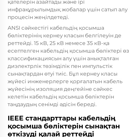
қателерін азайтады және ірі
инфрақұрылымдық жобалар үшін сатып алу
процесін жеңілдетеді.
ANSI сәйкестігі кабельдің қосымша
бөліктерінің кернеу класын белгілеуін де
реттейді. 15 кВ, 25 кВ немесе 35 кВ-қа
есептелген кабельдің қосымша бөліктері өз
классификациясын алу үшін анықталған
диэлектрлік төзімділік пен импульстік
сынақтардан өтуі тиіс. Бұл кернеу класы
жүйесі инженерлерге қорғалатын кабель
жүйесінің изоляция деңгейіне сәйкес
келетін кабельдің қосымша бөліктерін
таңдаудың сенімді әдісін береді.
IEEE стандарттары кабельдің
қосымша бөліктерін сынақтан
өткізуді қалай реттейді