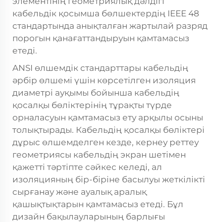
элементінің геометриялық дәлдігі
кабельдік қосымша бөлшектердің IEEE 48
стандартында анықталған жартылай разряд
порогын қанағаттандыруын қамтамасыз
етеді.
ANSI өлшемдік стандарттары кабельдің
әрбір өлшемі үшін көрсетілген изоляция
диаметрі ауқымы бойынша кабельдің
қосалқы бөліктерінің тұрақты түрде
орналасуын қамтамасыз ету арқылы осыны
толықтырады. Кабельдің қосалқы бөліктері
дұрыс өлшемделген кезде, кернеу реттеу
геометриясы кабельдің экран шетімен
қажетті тәртіпте сәйкес келеді, ал
изоляцияның бір-біріне басылуы жеткілікті
сырғанау және ауалық аралық
қашықтықтарын қамтамасыз етеді. Бұл
дизайн бақылауларының барлығы