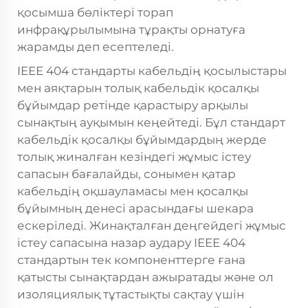
қосымша бөліктері торап
инфрақұрылымына тұрақты орнатуға
жарамды деп есептеледі.
IEEE 404 стандарты кабельдің қосылыстары
мен аяқтарын толық кабельдік қосалқы
бұйымдар ретінде қарастыру арқылы
сынақтың ауқымын кеңейтеді. Бұл стандарт
кабельдік қосалқы бұйымдардың жерде
толық жиналған кезіндегі жұмыс істеу
сапасын бағалайды, сонымен қатар
кабельдің оқшауламасы мен қосалқы
бұйымның денесі арасындағы шекара
ескеріледі. Жинақталған деңгейдегі жұмыс
істеу сапасына назар аудару IEEE 404
стандартын тек компоненттерге ғана
қатысты сынақтардан ажыратады және ол
изоляциялық тұтастықты сақтау үшін