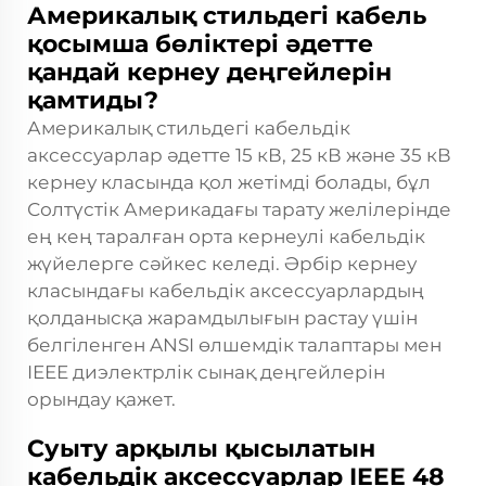
Америкалық стильдегі кабель
қосымша бөліктері әдетте
қандай кернеу деңгейлерін
қамтиды?
Америкалық стильдегі кабельдік
аксессуарлар әдетте 15 кВ, 25 кВ және 35 кВ
кернеу класында қол жетімді болады, бұл
Солтүстік Америкадағы тарату желілерінде
ең кең таралған орта кернеулі кабельдік
жүйелерге сәйкес келеді. Әрбір кернеу
класындағы кабельдік аксессуарлардың
қолданысқа жарамдылығын растау үшін
белгіленген ANSI өлшемдік талаптары мен
IEEE диэлектрлік сынақ деңгейлерін
орындау қажет.
Суыту арқылы қысылатын
кабельдік аксессуарлар IEEE 48