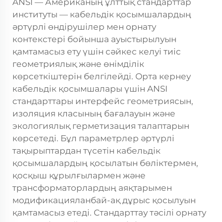
ANSI — Американың ұлттық стандарттар
институты — кабельдік қосымшалардың
әртүрлі өндірушілер мен орнату
контекстері бойынша ауыстырылуын
қамтамасыз ету үшін сәйкес келуі тиіс
геометриялық және өнімділік
көрсеткіштерін белгілейді. Орта кернеу
кабельдік қосымшалары үшін ANSI
стандарттары интерфейс геометриясын,
изоляция класының бағалауын және
экологиялық герметизация талаптарын
көрсетеді. Бұл параметрлер әртүрлі
тақырыптардан түсетін кабельдік
қосымшалардың қосылатын бөліктермен,
қосқыш құрылғылармен және
трансформаторлардың аяқтарымен
модификацияланбай-ақ дұрыс қосылуын
қамтамасыз етеді. Стандарттау тәсілі орнату