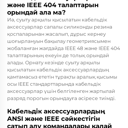
және IEEE 404 талаптарын
орындай ала ма?
Иә, суыту арқылы қысылатын кабельдік
аксессуарлар сапалы силиконды резина
қоспаларынан жасалып, дұрыс кернеу
шоғырлануын бақылау геометриясымен
жобаланған жағдайда IEEE 48 және IEEE 404
талаптарының екеуін де толық орындай
алады. Орнату кезінде суыту арқылы
қысылатын кабельдік аксессуарлардың
қамтамасыз ететін тұрақты аралық қысымы
осы IEEE стандарттарында кабельдік
аксессуарлар үшін белгіленген жартылай
разряд порогын орындауға әсіресе тиімді.
Кабельдік аксессуарлардың
ANSI және IEEE сәйкестігін
сатып алу командалары қалай