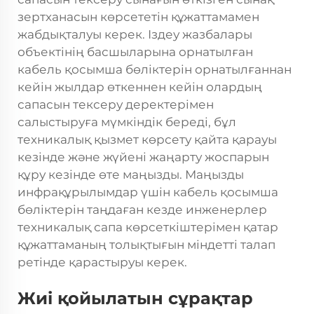
зертханасын көрсететін құжаттамамен
жабдықталуы керек. Іздеу жазбалары
объектінің басшыларына орнатылған
кабель қосымша бөліктерін орнатылғаннан
кейін жылдар өткеннен кейін олардың
сапасын тексеру деректерімен
салыстыруға мүмкіндік береді, бұл
техникалық қызмет көрсету қайта қарауы
кезінде және жүйені жаңарту жоспарын
құру кезінде өте маңызды. Маңызды
инфрақұрылымдар үшін кабель қосымша
бөліктерін таңдаған кезде инженерлер
техникалық сапа көрсеткіштерімен қатар
құжаттаманың толықтығын міндетті талап
ретінде қарастыруы керек.
Жиі қойылатын сұрақтар