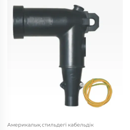
Америкалық стильдегі
кабельдік