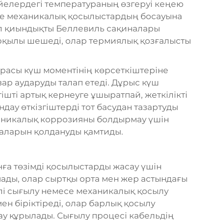
йелердегі температураның өзгеруі кеңею
келе механикалық қосылыстардың босауына
ұл қиындықты Беллевиль сақиналары
рқылы шешеді, олар термиялық қозғалысты
урасы күш моментінің көрсеткіштеріне
зар аударуды талап етеді. Дұрыс күш
ішті артық кернеуге ұшыратпай, жеткілікті
ндау өткізгіштерді тот басудан тазартуды
ваникалық коррозияны болдырмау үшін
паларын қолдануды қамтиды.
ға төзімді қосылыстарды жасау үшін
ады, олар сыртқы орта мен жер астындағы
лі сығылу немесе механикалық қосылу
ен біріктіреді, олар барлық қосылу
ау құрылады. Сығылу процесі кабельдің