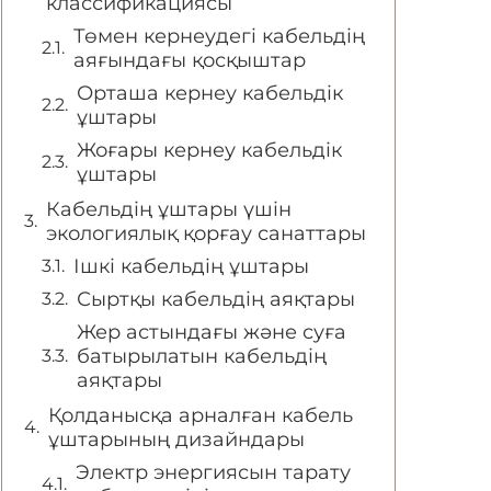
классификациясы
Төмен кернеудегі кабельдің
аяғындағы қосқыштар
Орташа кернеу кабельдік
ұштары
Жоғары кернеу кабельдік
ұштары
Кабельдің ұштары үшін
экологиялық қорғау санаттары
Ішкі кабельдің ұштары
Сыртқы кабельдің аяқтары
Жер астындағы және суға
батырылатын кабельдің
аяқтары
Қолданысқа арналған кабель
ұштарының дизайндары
Электр энергиясын тарату