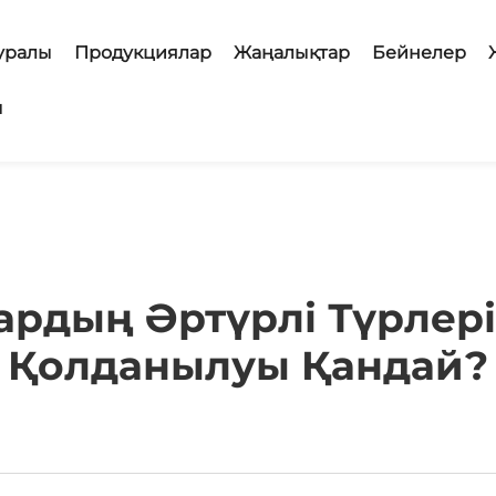
туралы
Продукциялар
Жаңалықтар
Бейнелер
ы
тардың Әртүрлі Түрлер
Қолданылуы Қандай?