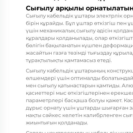
Сығылу арқылы орнатылатын
Сығылу кабельдік ұштары электрлік орн
бірін құрайды. Бұл ұштар өткізгіш пен 
үшін механикалық сығылу әдісін қолда
құралдары қолданылады, олар өткізгішт
бөлігін бақыланатын күшпен деформация
жасайтын газға төзімді тығыздау құрыла
тұрақтылықты қамтамасыз етеді.
Сығылу кабельдік ұштарының конструкц
өлшемдері үшін оптималды болатындай 
мен сығылу қатынастарын қамтиды. Алю
қасиеттері мыс өткізгіштерінен ерекше
параметрлері басқаша болуы қажет. Кә
дұрыс орнату үшін ұштарды шығарған 
нақты сәйкес келетін калибрленген сы
жиынтығын қолданады.