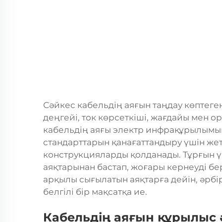
Сәйкес кабельдің аяғын таңдау көптеге
деңгейі, ток көрсеткіші, жағдайы мен о
кабельдің аяғы электр инфрақұрылымын
стандарттарын қанағаттандыру үшін же
конструкцияларды қолданады. Тұрғын ү
аяқтарынан бастап, жоғары кернеуді бе
арқылы сығылатын аяқтарға дейін, әрбір
белгілі бір мақсатқа ие.
Кабельдің аяғын құрылыс 