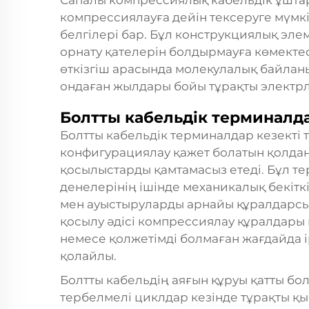
Сапалы компрессиялық кабельдік ұштары
компрессиялауға дейін тексеруге мүмкі
белгілері бар. Бұл конструкциялық элем
орнату қателерін болдырмауға көмекте
өткізгіш арасында молекулалық байланы
ондаған жылдары бойы тұрақты электрлі
Болтты кабельдік терминалд
Болтты кабельдік терминалдар кезекті 
конфигурациялау қажет болатын қолдан
қосылыстарды қамтамасыз етеді. Бұл те
денелерінің ішінде механикалық бекіткі
мен ауыстыруларды арнайы құралдарсыз
қосылу әдісі компрессиялау құралдар
немесе қолжетімді болмаған жағдайда і
қолайлы.
Болтты кабельдің аяғын құруы қатты бо
тербелмелі циклдар кезінде тұрақты қыс