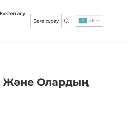
Жүктеп алу
KK
Баға сұрау
і Және Олардың