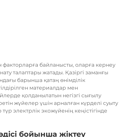
н факторларға байланысты, оларға кернеу
рнату талаптары жатады. Қазіргі заманғы
дағы барынша қатаң өнімділік
тілдірілген материалдар мен
йлерде қолданылатын негізгі сығылу
ретін жүйелер үшін арналған күрделі суыту
 түр электрлік экожүйенің кеңістігінде
әдісі бойынша жіктеу