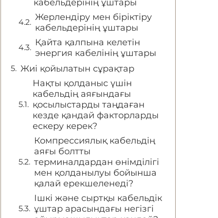
кабельдерінің ұштары
Жерлендіру мен біріктіру
кабельдерінің ұштары
Қайта қалпына келетін
энергия кабелінің ұштары
Жиі қойылатын сұрақтар
Нақты қолданыс үшін
кабельдің аяғындағы
қосылыстарды таңдаған
кезде қандай факторларды
ескеру керек?
Компрессиялық кабельдің
аяғы болтты
терминалдардан өнімділігі
мен қолданылуы бойынша
қалай ерекшеленеді?
Ішкі және сыртқы кабельдік
ұштар арасындағы негізгі