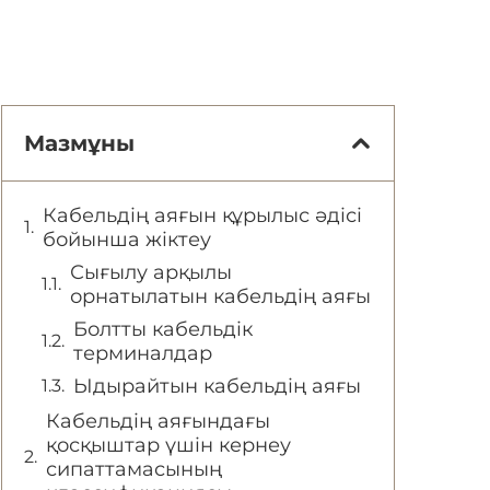
Мазмұны
Кабельдің аяғын құрылыс әдісі
бойынша жіктеу
Сығылу арқылы
орнатылатын кабельдің аяғы
Болтты кабельдік
терминалдар
Ыдырайтын кабельдің аяғы
Кабельдің аяғындағы
қосқыштар үшін кернеу
сипаттамасының