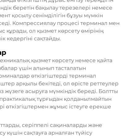
нда өткізгіштің дұрыс енгізу тереңдігін
ндік беретін бақылау терезелері немесе
ент қосылу сенімділігін бұзуы мүмкін
седі. Компрессиялау процесі терминал мен
с құрады, ол қызмет көрсету өмірінің
к кедергіні сақтайды.
ар
техникалық қызмет көрсету немесе қайта
балар үшін алынып тасталатын
рминалдар өткізгіштерді терминал
штер арқылы бекітеді, ол өрісте реттеулер
 жүзеге асыруға мүмкіндік береді. Болтты
ы практикалық тұрғыдан қолданылмайтын
рі өткізгіштермен жұмыс істеуге ерекше
лттарды, серіппелі сақиналарды және
у күшін сақтауға арналған түйісу