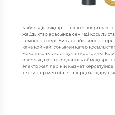
Кабельдік аяқтар — электр энергиясын
жабдықтар арасында сенімді қосылыстар
компоненттері. Бұл арнайы коннекторла
қана қоймай, сонымен қатар қосылыста
механикалық кернеуден қорғайды. Кабе
олардың нақты қолданылу аймақтарын т
электр желілерінің қызмет көрсетуінде
техниктер мен объектілерді басқарушы