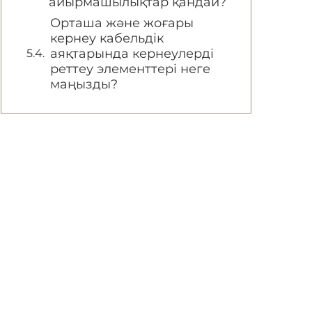
айырмашылықтар қандай?
Орташа және жоғары
кернеу кабельдік
аяқтарында кернеулерді
реттеу элементтері неге
маңызды?