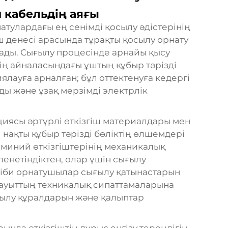
 кабельдің аяғы
атулардағы ең сенімді қосылу әдістерінің
ұш денесі арасында тұрақты қосылу орнату
нады. Сығылу процесінде арнайы қысу
ің айналасындағы ұштың құбыр тәрізді
лауға арналған; бұл оттектенуға кедергі
ды және ұзақ мерзімді электрлік
иясы әртүрлі өткізгіш материалдары мен
нақты құбыр тәрізді бөліктің өлшемдері
миний өткізгіштерінің механикалық
ленетіндіктен, олар үшін сығылу
сіби орнатушылар сығылу қатынастарын
зауыттың техникалық сипаттамаларына
ғылу құралдарын және қалыптар