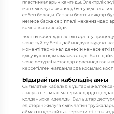
пластинкаларын қамтиды. Электрлік жү
мен сығылуға әкеледі, бұл уақыт өте 
себеп болады. Сапалы болтты аяқтар б
немесе басқа серіппелі механизмдер а
компенсациялайды.
Болтты кабельдің аяғын орнату процед
және түйісу бетін дайындауға мұқият на
моменті терминал денесін немесе өткізг
қысу күшін қамтамасыз етеді. Бетті дайы
және әртүрлі металдар арасында галь
көрсетілген жағдайларда қосылыс қос
Ыдырайтын кабельдің аяғы
Сығылатын кабельдік ұштары желтоқсан
жылуға сезімтал материалдарды қолдан
қолданысқа идеалды. Бұл ұштар дәстүр
әдістерін жылуға сығылатын трубкаларм
аймағын қорғайтын герметиктік тығызд