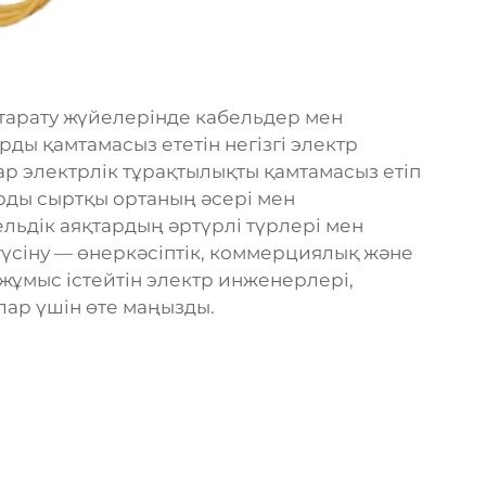
 тарату жүйелерінде кабельдер мен
ды қамтамасыз ететін негізгі электр
р электрлік тұрақтылықты қамтамасыз етіп
рды сыртқы ортаның әсері мен
льдік аяқтардың әртүрлі түрлері мен
үсіну — өнеркәсіптік, коммерциялық және
 жұмыс істейтін электр инженерлері,
лар үшін өте маңызды.