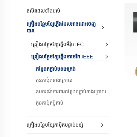
ផលិតផលទាំងអស់
គ្រឿង​បន្ថែម​ខ្សែ​ភ្លើង​ដែល​អាច​ដោះ​ចេញ​
បាន
គ្រឿង​បន្ថែម​ខ្សែ​ភ្លើង​អឺរ៉ុប IEC
គ្រឿង​បន្ថែម​ខ្សែ​ភ្លើង​អាមេរិក IEEE
កន្លែង​តភ្ជាប់​មុខ​អេក្រង់
កូនកាប៉ុត​ខាងក្រោយ
ឧបករណ៍​ការពារ​កន្លែង​តភ្ជាប់​ខាង​ក្រោយ
កូនកាប៉ុត​ប៉ូតាប់
គ្រឿងបន្ថែមខ្សែកាប៉ុត​បន្ទាប់បន្សំ