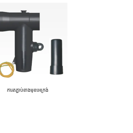
ការតភ្ជាប់ខាងមុខអេក្រង់