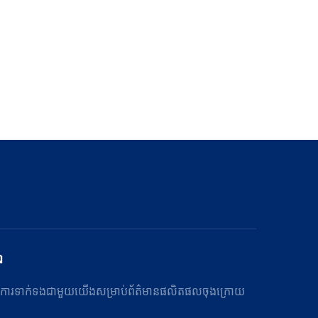
ว
ន់ការទាក់ទងជាមួយយើងសម្រាប់ព័ត៌មានផលិតផលចុងក្រោយ