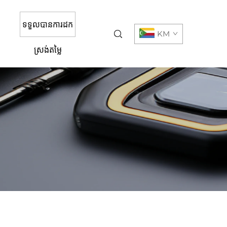
ទទួលបានការដក
KM
ស្រង់តម្លៃ