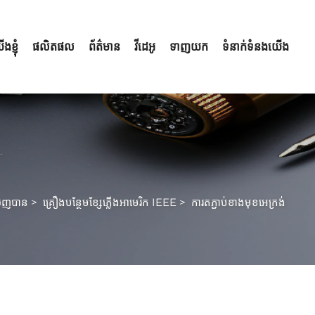
ងខ្ញុំ
ផលិតផល
ព័ត៌មាន
វីដេអូ
ទាញយក
ទំនាក់ទំនងយើង
​ចេញ​បាន
>
គ្រឿង​បន្ថែម​ខ្សែ​ភ្លើង​អាមេរិក IEEE
>
ការតភ្ជាប់ខាងមុខអេក្រង់