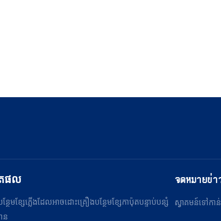
ិតផល
จดหมายข่า
ន្ថែម​ខ្សែ​ភ្លើង​ដែល​អាច​ដោះ​
គ្រឿងបន្ថែមខ្សែកាប៉ុត​បន្ទាប់បន្សំ
ស្វាគមន៍ទៅកា
ាន