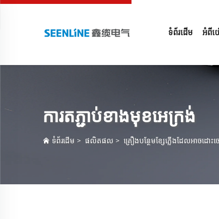
ទំព័រដើម
អំពីយើ
ការតភ្ជាប់ខាងមុខអេក្រង់
ទំព័រដើម
>
ផលិតផល
>
គ្រឿង​បន្ថែម​ខ្សែ​ភ្លើង​ដែល​អាច​ដោះ