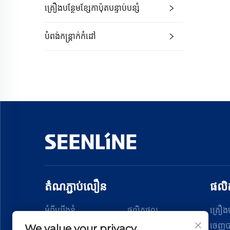
គ្រឿងបន្ថែមខ្សែកាប៉ុត​បន្ទាប់បន្សំ
បំពង់កន្ត្រាក់កំដៅ
តំណភ្ជាប់លឿន
ផល
អំពីយើងខ្ញុំ
ផលិតផល
គ្រឿង​ប
ចេញ​ប
We value your privacy