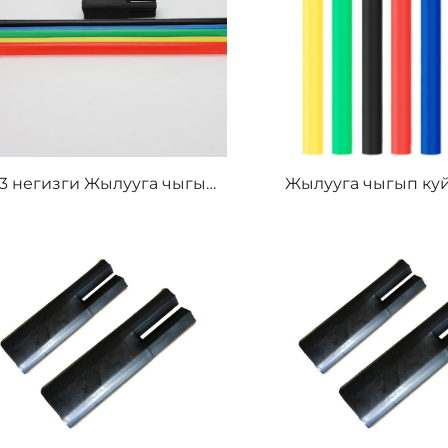
 3 негизги Жылууга чыгып
Жылууга чыгып ку
курчаган терминал
кабельдин термин
PVC/PE/HDPE изоляция
материал изоляци
ериалдары Жогорку жана
түтүктүү проду
төмөн кернеши үчүн
колдонулат