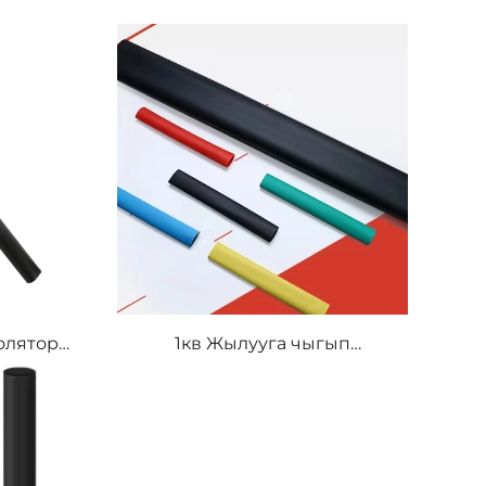
олятору
1кв Жылууга чыгып
миялык
кысылуучу кабель
еги
терминалы PE материал
циялык
изоляция түтүгү продукт
ия