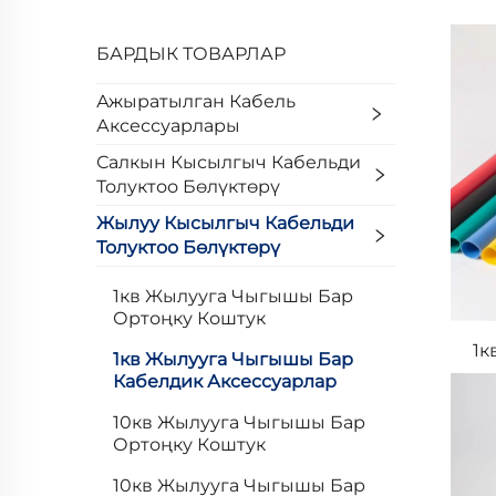
БАРДЫК ТОВАРЛАР
Ажыратылган Кабель
Аксессуарлары
Салкын Кысылгыч Кабельди
Толуктоо Бөлүктөрү
Жылуу Кысылгыч Кабельди
Толуктоо Бөлүктөрү
1кв Жылууга Чыгышы Бар
Ортоңку Коштук
1к
1кв Жылууга Чыгышы Бар
Кабелдик Аксессуарлар
10кв Жылууга Чыгышы Бар
Ортоңку Коштук
10кв Жылууга Чыгышы Бар