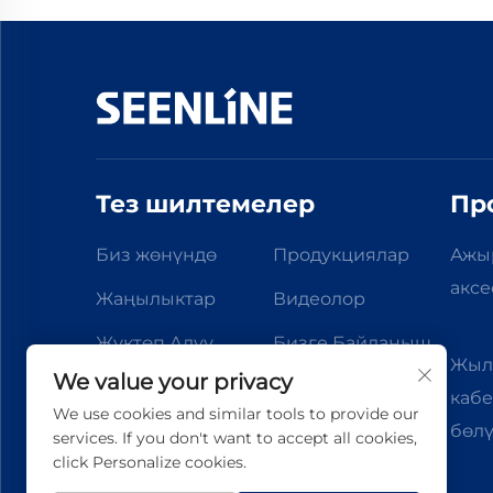
и
Тез шилтемелер
Пр
Биз жөнүндө
Продукциялар
Ажы
аксе
Жаңылыктар
Видеолор
Жүктөп Алуу
Бизге Байланыш
Жыл
We value your privacy
кабе
We use cookies and similar tools to provide our
бөлү
services. If you don't want to accept all cookies,
click Personalize cookies.