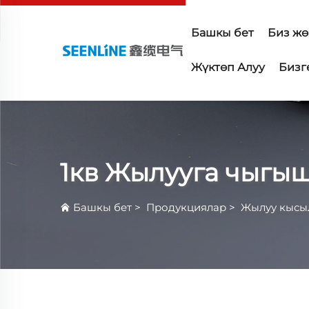
Башкы бет
Биз жө
Жүктөп Алуу
Бизг
1кв Жылууга чыгыш
Башкы бет
>
Продукциялар
>
Жылуу кысыл