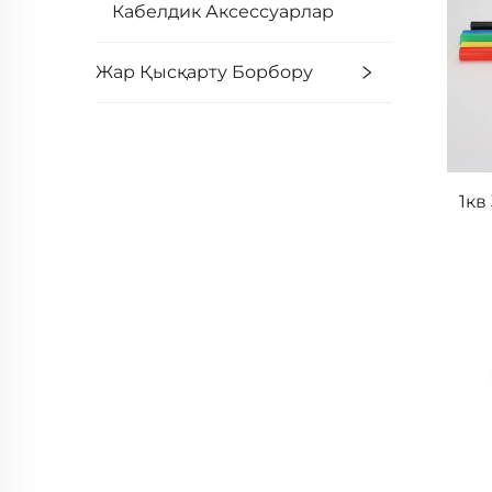
Кабелдик Аксессуарлар
Жар Қысқарту Борбору
1кв
мат