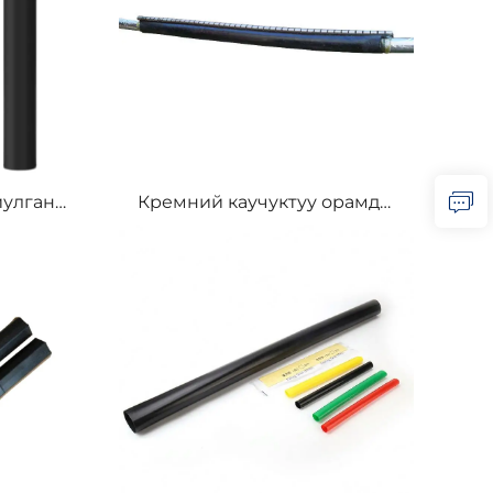
йулган
Кремний каучуктуу орамды
алы PE
кабельди ремонттоочу
ялоочу
кабынды Застежка-трактор
кт
жылууга чыйкайткан
кабельди ремонттоочу
кабынды