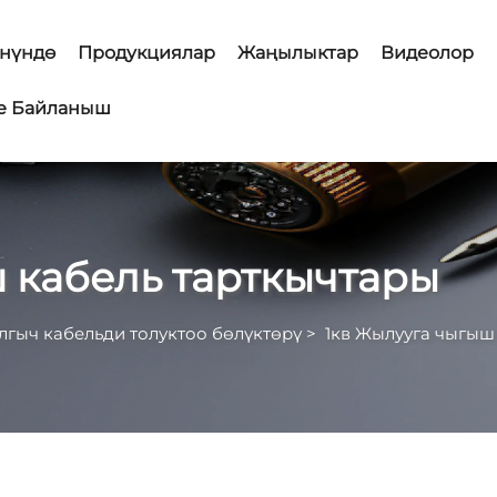
нүндө
Продукциялар
Жаңылыктар
Видеолор
е Байланыш
 кабель тарткычтары
гыч кабельди толуктоо бөлүктөрү
>
1кв Жылууга чыгыш