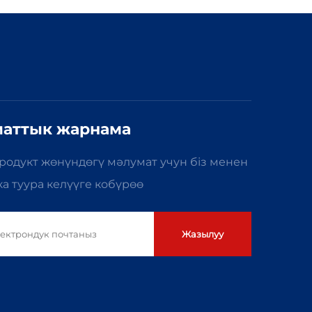
 өнімі
изоляциялык түтүк өнімі
аттык жарнама
родукт жөнүндөгү мәлумат учун біз менен
 туура келүүге кобүрөө
Жазылуу