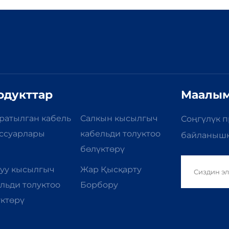
золяциялык түтүк өнімі
изоляциялык түтүк
одукттар
Маалым
ратылган кабель
Салкын кысылгыч
Соңгүлүк п
ссуарлары
кабельди толуктоо
байланышка
бөлүктөрү
уу кысылгыч
Жар Қысқарту
льди толуктоо
Борбору
ктөрү