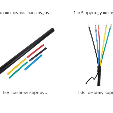
кв жылуулук кысылуучу
1кв 5 орундуу жыл
сак көзгөчөсү 2-5 чычкын
кысуучү саусак көз
золяция материалдары
жылуулук кысу
ана элементтер продукт
түйүндөрүнү
аксессуарлары 10м
1кВ Төмөнкү кернеү
1кВ Төмөнкү кер
олятору Төрт жүрөкчөлүү
изолятору Беш жүр
луулук кысылган кабель
жылуулук кысылган
ерминалы PE материал
терминалы PE мат