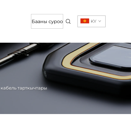
KY
Бааны суроо
 кабель тарткычтары