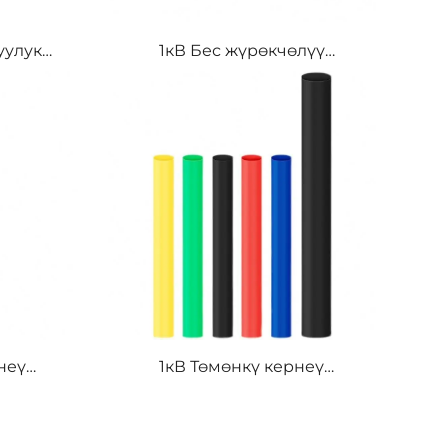
уулук
1кВ Бес жүрөкчөлүү
гөчтүн
жылуулук кысылган кабель
учү
терминалы ортоңку
н
туташтыруу PE үчүн
м-400мм
неү
1кВ Төмөнкү кернеү
өкчөлүү
изолятору Үч жүрөкчөлүү
 кабель
жылуулук кысылган кабель
ериал
терминалы PE материал