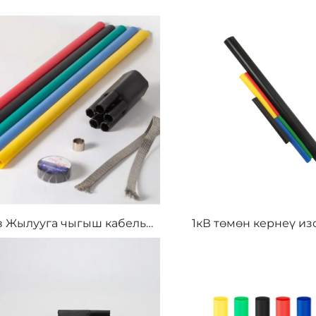
в Жылууга чыгыш кабель
1кВ төмөн кернеү из
тарткычтары
Тек аракеттүү тер
кысылуу кабелд
терминалдык изоля
түтүк Продукц