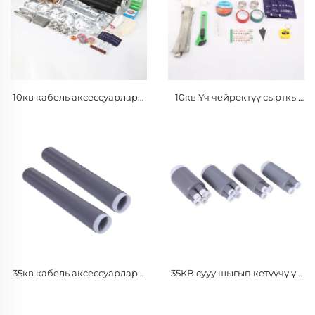
10кв кабель аксессуарлары
10кв Үч чейректүү сырткы
изоляциялык түтүгү
кабельдин терминалы
изоляциялык силикон
Салттуу изоляциялоочу
каучук көзгөчөсү
күрөң менен силикон
резина изоляциялоочу
түтүк менен
35кв кабель аксессуарлары
35КВ сууу шыгып кетүүчү үч
изоляциялык түтүгү
саусак көзгөчөсү силикон
изоляциялык силикон
каучук сууу шыгып кетүүчү
каучук көзгөчөсү
терминал аксессуарлары