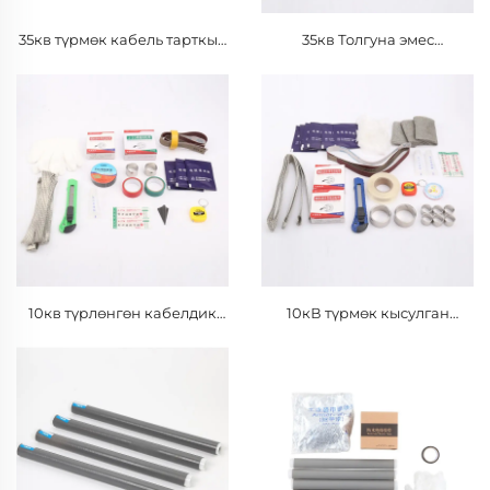
35кв түрмөк кабель тарткыч
35кв Толгуна эмес
аксессуарлары
кысылуучу ортоңку
туташтыруу
10кв түрлөнгөн кабелдик
10кВ түрмөк кысулган
аксессуарлар
ортоңку туташтыруу