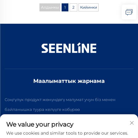
Алдынкы
1
2
Кийинки
Маалыматтык жарнама
Соңгүлүк продукт жөнүндөгү мәлумат учун біз менен
байланышка туура келүүге кобүрөө
We value your privacy
Жазылуу
We use cookies and similar tools to provide our services.