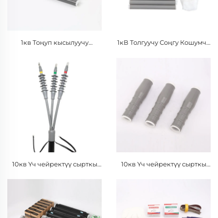
1кв Тоңуп кысылуучу
1кВ Толгуучу Соңгу Кошумча
кабелдик аксессуарлар
Байланыш
10кв Үч чейректүү сырткы
10кв Үч чейректүү сырткы
кабельдин терминалы
кабельдин терминалы
Салттуу изоляциялоочу
Салттуу изоляциялоочу
күрөң менен силикон
күрөң менен силикон
резина изоляциялоочу
резина изоляциялоочу
түтүк менен
түтүк менен