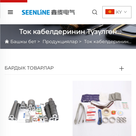
KY
Ток кабелдеринин Түзүлгөн
Бөлүктөрү
Башкы бет
>
Продукциялар
>
Ток кабелдеринин Түзүлгөн Бөлүктөрү
БАРДЫК ТОВАРЛАР