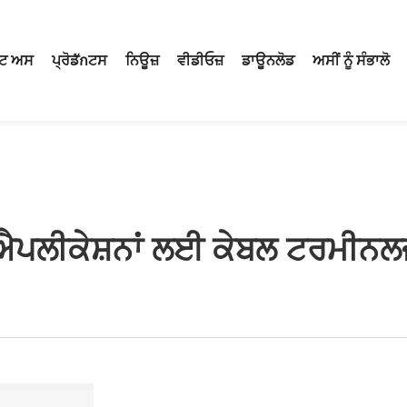
ਟ ਅਸ
ਪ੍ਰੋਡักਟਸ
ਨਿਊਜ਼
ਵੀਡੀਓਜ਼
ਡਾਊਨਲੋਡ
ਅਸੀਂ ਨੂੰ ਸੰਭਾਲੋ
ਪਲੀਕੇਸ਼ਨਾਂ ਲਈ ਕੇਬਲ ਟਰਮੀਨਲਜ਼ 