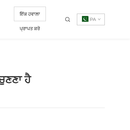
ਇੱਕ ਹਵਾਲਾ
PA
ਪ੍ਰਾਪਤ ਕਰੋ
ਚੁਣਣਾ ਹੈ