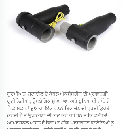
ਯੂਰਪੀਅਨ-ਸਟਾਈਲ ਦੇ ਕੇਬਲ ਐਕਸੈਸਰੀਜ਼ ਦੀ ਪ੍ਰਵਾਨਗੀ
ਯੂਟੀਲਿਟੀਆਂ, ਉਦਯੋਗਿਕ ਸੁਵਿਧਾਵਾਂ ਅਤੇ ਬੁਨਿਆਦੀ ਢਾਂਚੇ ਦੇ
ਵਿਕਾਸਕਾਰਾਂ ਦੁਆਰਾ ਇੱਕ ਰਣਨੀਤਿਕ ਚੋਣ ਦੀ ਪ੍ਰਤੀਕ੍ਰਿਤੀ
ਕਰਦੀ ਹੈ ਜੋ ਉਪਕਰਣਾਂ ਦੀ ਭਾਲ ਕਰ ਰਹੇ ਹਨ ਜੋ ਕਿ ਕਈਆਂ
ਆਪਰੇਸ਼ਨਲ ਆਯਾਮਾਂ ਵਿੱਚ ਮਾਪਯੋਗ ਪ੍ਰਦਰਸ਼ਨ ਫਾਇਦਿਆਂ ਨੂੰ