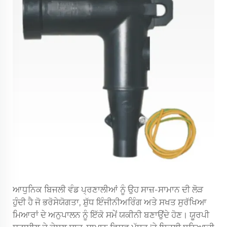
ਆਧੁਨਿਕ ਬਿਜਲੀ ਵੰਡ ਪ੍ਰਣਾਲੀਆਂ ਨੂੰ ਉਹ ਸਾਜ਼-ਸਾਮਾਨ ਦੀ ਲੋੜ
ਹੁੰਦੀ ਹੈ ਜੋ ਭਰੋਸੇਯੋਗਤਾ, ਸ਼ੁੱਧ ਇੰਜੀਨੀਅਰਿੰਗ ਅਤੇ ਸਖਤ ਸੁਰੱਖਿਆ
ਮਿਆਰਾਂ ਦੇ ਅਨੁਪਾਲਨ ਨੂੰ ਇੱਕੋ ਸਮੇਂ ਯਕੀਨੀ ਬਣਾਉਂਦੇ ਹੋਣ। ਯੂਰਪੀ