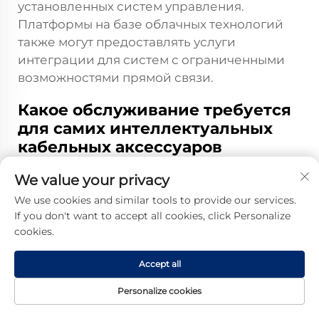
установленных систем управления.
Платформы на базе облачных технологий
также могут предоставлять услуги
интеграции для систем с ограниченными
возможностями прямой связи.
Какое обслуживание требуется
для самих интеллектуальных
кабельных аксессуаров
Умные аксессуары для кабелей требуют
We value your privacy
минимального дополнительного
We use cookies and similar tools to provide our services.
обслуживания помимо требований,
If you don't want to accept all cookies, click Personalize
предъявляемых к традиционным
cookies.
аксессуарам для кабелей; большинство
умных компонентов предназначены для
Accept all
работы без технического обслуживания в
течение всего срока эксплуатации
Personalize cookies
аксессуара. Системы батарей могут