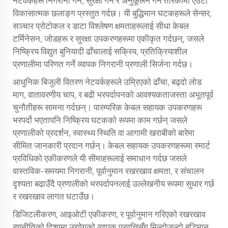
नेटवर्कहरू निगरानी गर्न, सुरक्षा गर्न र अनुकूलन गर्ने तरिकामा एउटा
विकासात्मक छलाङ्ग प्रस्तुत गर्दछ। यी बुद्धिमान घटकहरूले सेन्सर,
सञ्चार प्रोटोकल र डाटा विश्लेषण क्षमताहरूलाई सीधा केबल
टर्मिनेसन, जोडहरू र सुरक्षा उपकरणहरूमा एकीकृत गर्दछन्, जसले
निष्क्रिय विद्युत बुनियादी ढाँचालाई सक्रिय, प्रतिक्रियाशील
प्रणालीमा परिणत गर्ने व्यापक निगरानी प्रणाली सिर्जना गर्दछ।
आधुनिक बिजुली वितरण नेटवर्कहरूले उम्रिएको ढाँचा, बढ्दो लोड
माग, वातावरणीय चाप, र बढी भरपर्दापनको आवश्यकताजस्ता अभूतपूर्व
चुनौतीहरू सामना गर्दछन्। पारम्परिक केबल सहायक उपकरणहरू
भरपर्दो भएतापनि निष्क्रिय घटकको रूपमा काम गर्छन् जसले
प्रणालीको प्रदर्शन, स्वास्थ्य स्थिति वा आगामी खराबीको बारेमा
सीमित जानकारी प्रदान गर्छन्। केबल सहायक उपकरणहरूमा स्मार्ट
प्रविधिको एकीकरणले यी सीमाहरूलाई समाधान गर्दछ जसले
वास्तविक-समयमा निगरानी, पूर्वानुमान रखरखाव क्षमता, र संचालन
दृश्यता बढाउँदै प्रणालीको भरपर्दापनलाई उल्लेखनीय रूपमा सुधार गर्छ
र रखरखाव लागत घटाउँछ।
डिजिटलीकरण, आइओटी एकीकरण, र पूर्वानुमान गरिएको रखरखाव
रणनीतिको दिशामा उद्योगको व्यापक प्रवृत्तिसँग मिल्दोजुल्दो बुद्धिमान