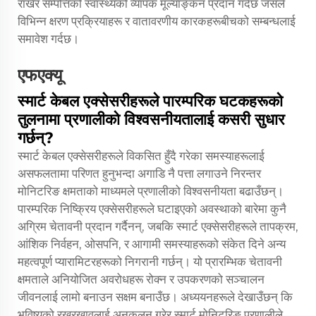
राखेर सम्पत्तिको स्वास्थ्यको व्यापक मूल्याङ्कन प्रदान गर्दछ जसले
विभिन्न क्षरण प्रक्रियाहरू र वातावरणीय कारकहरूबीचको सम्बन्धलाई
समावेश गर्दछ।
एफएक्यू
स्मार्ट केबल एक्सेसरीहरूले पारम्परिक घटकहरूको
तुलनामा प्रणालीको विश्वसनीयतालाई कसरी सुधार
गर्छन्?
स्मार्ट केबल एक्सेसरीहरूले विकसित हुँदै गरेका समस्याहरूलाई
असफलतामा परिणत हुनुभन्दा अगाडि नै पत्ता लगाउने निरन्तर
मोनिटरिङ क्षमताको माध्यमले प्रणालीको विश्वसनीयता बढाउँछन्।
पारम्परिक निष्क्रिय एक्सेसरीहरूले घटाइएको अवस्थाको बारेमा कुनै
अग्रिम चेतावनी प्रदान गर्दैनन्, जबकि स्मार्ट एक्सेसरीहरूले तापक्रम,
आंशिक निर्वहन, ओसपनि, र आगामी समस्याहरूको संकेत दिने अन्य
महत्वपूर्ण प्यारामिटरहरूको निगरानी गर्छन्। यो प्रारम्भिक चेतावनी
क्षमताले अनियोजित अवरोधहरू रोक्न र उपकरणको सञ्चालन
जीवनलाई लामो बनाउन सक्षम बनाउँछ। अध्ययनहरूले देखाउँछन् कि
भविष्यको रखरखावलाई अनुकूलन गरेर स्मार्ट मोनिटरिङ प्रणालीले