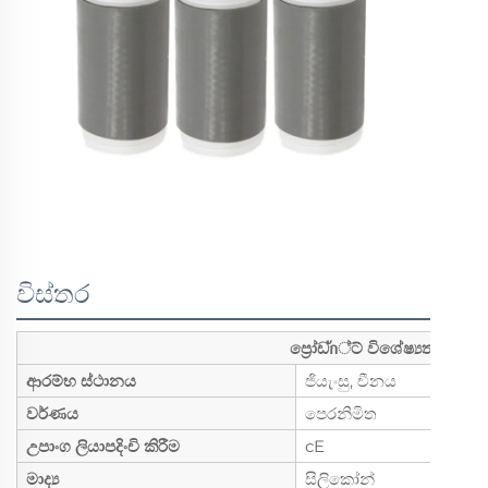
විස්තර
ප්‍රෝඩัก්ට් විශේෂ්‍යතා
ආරම්භ ස්ථානය
ජියැංසු, චීනය
වර්ණය
පෙරනිමිත
උපාංග ලියාපදිංචි කිරීම
cE
මාද්‍ය
සිලිකෝන්