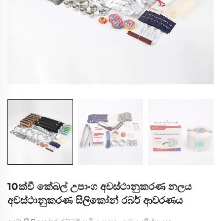
10ක්වී කේබල් උපාංග අවස්ථානුකරණ නලය
අවස්ථානුකරණ සිලිකෝන් රබර් ආවරණය