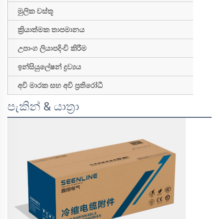
මුලික වස්තූ
ප
ක්‍රියාත්මක තාපමානය
1
උපාංග ලියාපදිංචි කිරීම
c
ඉන්සියුලේෂන් ද්‍රව්‍යය
ස
අවි මාරක සහ අවි ප්‍රතිරෝධී
අ
පැකින් & යාත්‍රා