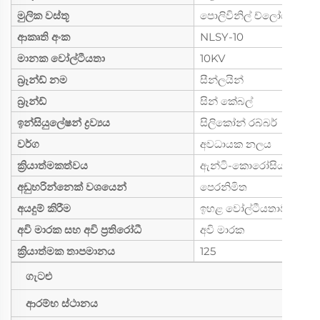
මුලික වස්තූ
පොලිවිනිල් ච්ලෝරයිඩ්
ආකෘති අංක
NLSY-10
මානක වෝල්ටීයතා
10KV
බ්‍රෑන්ඩ් නම
සීන්ලයින්
බ්‍රෑන්ඩ්
සින් කේබල්
ඉන්සියුලේෂන් ද්‍රව්‍යය
සිලිකෝන් රබ්බර්
වර්ග
අවධායක නලය
ක්‍රියාත්මකත්වය
ඇන්ටි-කොරෝසියන්
අඩුහරින්නෙක් වශයෙන්
පෙරනිමිත
අයදුම් කිරීම
ඉහළ වෝල්ටීයතාව
අවි මාරක සහ අවි ප්‍රතිරෝධී
අවි මාරක
ක්‍රියාත්මක තාපමානය
125
ගැටළු
ම
ආරම්භ ස්ථානය
ච