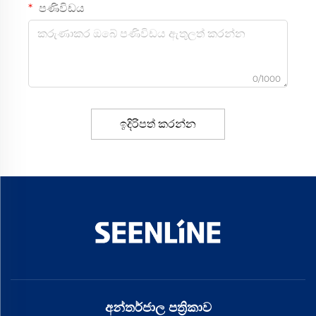
පණිවිඩය
0/1000
ඉදිරිපත් කරන්න
අන්තර්ජාල පත්‍රිකාව