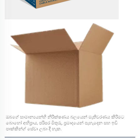
ඔබගේ සාමාන්‍යයන්හි නිරීක්ෂණය බලයෙන් මැතිවරණය කිරීමට 
බොහෝ අභිප්‍රාය, පරිසර මිතුරු, ප්‍රමාදයෙන් පැහැදෙන සහ ඉඩි 
පාක්‍කින්ග් සේවා ලබා දී හැක. 