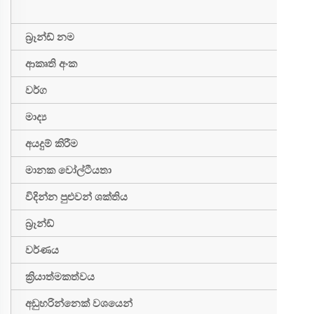
J
බ්‍රෑන්ඩ් නම
ස
ආකෘති අංක
N
වර්ග
අ
මාද්‍ය
ස
අයදුම් කිරීම
ඉ
මානක වෝල්ටීයතා
1
විදින්න පුළුවන් ශක්තිය
ප
බ්‍රෑන්ඩ්
ස
වර්ණය
ප
ක්‍රියාත්මකත්වය
ඇ
අඩුහරින්නෙක් වශයෙන්
ප