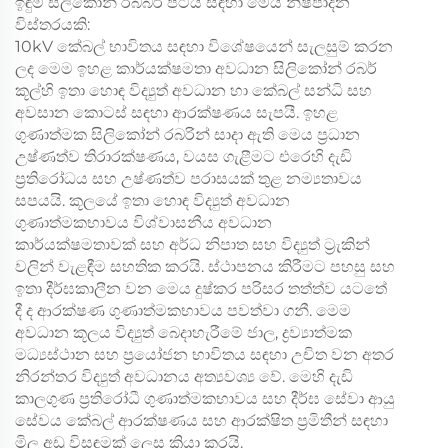
ඉඳුම් සිලිකෝන් රබ්බර් පටිය සඳහා මෙය නිෂ්පාදන
විස්තරයකි:
10kV කේබල් භාවිතය සඳහා විශේෂයෙන් සැලසුම් කරන
ලද මෙම ඉහළ කාර්යක්ෂමතා අවධාන සිලිකෝන් රබර්
කූල්හි ඉතා හොඳ විද්‍යුත් අවධාන හා කේබල් සන්ධි සහ
අවසාන කොටස් සඳහා ආරක්ෂණය සැපයී. ඉහළ
ගුණාත්මක සිලිකෝන් රබරින් සාදා ඇති මෙය ප්‍රධාන
උෂ්ණත්ව තිරාරක්ෂණය, වයස ගැළීමට එරෙහි දැඩි
ප්‍රතිරෝධය සහ උෂ්ණත්ව පරාසයක් තුළ නම්‍යතාවය
සපයයි. කූලයේ ඉතා හොඳ විද්‍යුත් අවධාන
ගුණාත්මකභාවය විශ්වාසනීය අවධාන
කාර්යක්ෂමතාවක් සහ අර්ධ නිපාත සහ විද්‍යුත් ට්‍රැකින්
වලින් වැළඳීම සහතික කරයි. ස්ථාපනය කිරීමට පහසු සහ
ඉතා දීර්ඝකාලීන වන මෙය දුෂ්කර පරිසර තත්ත්ව යටතේ
දී ද ආරක්ෂණ ගුණාත්මකභාවය පවත්වා ගනී. මෙම
අවධාන කූලය විද්‍යුත් බෙදාහැරීමේ ජාල, ද්‍රව්‍යාත්මක
මධ්‍යස්ථාන සහ ප්‍රයෝජන භාවිතය සඳහා උචිත වන අතර
නිරන්තර විද්‍යුත් අවධානය අත්‍යවශ්‍ය වේ. මෙහි දැඩි
කාලගුණ ප්‍රතිරෝධී ගුණාත්මකභාවය සහ දීර්ඝ සේවා ආයු
සේවය කේබල් ආරක්ෂණය සහ ආරක්ෂිත ප්‍රමිතීන් සඳහා
මිල අඩු විසඳුමක් ලෙස ක්‍රියා කරයි.