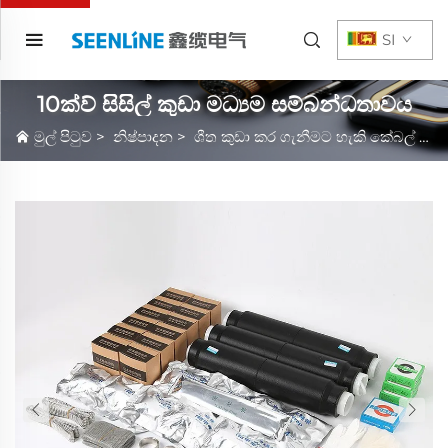
SI
10ක්ව් සිසිල් කුඩා මධ්‍යම සම්බන්ධතාවය
මුල් පිටුව
>
නිෂ්පාදන
>
ශීත කුඩා කර ගැනීමට හැකි කේබල් උපාංග