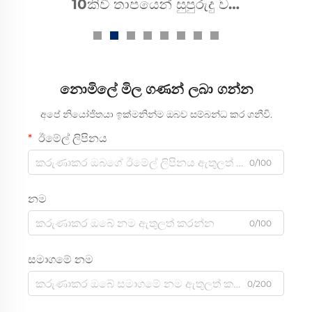
1කිලෝවෝල්ට් තාපයෙන්
සුපුරුදු වන බස්බාර් සූට්
නොමිලේ මිල ගණන් ලබා ගන්න
අපේ නියෝජිතයා ඉක්මනින්ම ඔබව සම්බන්ධ කර ගනීවි.
ඊමේල් ලිපිනය
0/100
නම
0/100
සමාගමේ නම
0/200