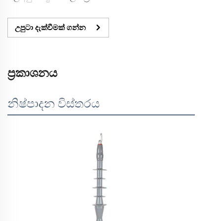
උපුටා දැක්වීමක් ගන්න
ප්‍රකාශනය
නිෂ්පාදන විස්තරය