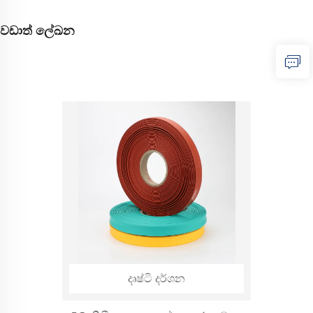
වඩාත් ලේඛන
දෘෂ්ටි දර්ශන