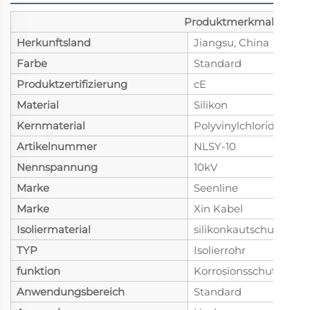
Produktmerkmale
Herkunftsland
Jiangsu, China
Farbe
Standard
Produktzertifizierung
cE
Material
Silikon
Kernmaterial
Polyvinylchlorid
Artikelnummer
NLSY-10
Nennspannung
10kV
Marke
Seenline
Marke
Xin Kabel
Isoliermaterial
silikonkautschuk
TYP
Isolierrohr
funktion
Korrosionsschutz
Anwendungsbereich
Standard