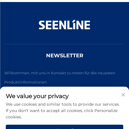
NEWSLETTER
Willkommen, mit uns in Kontakt zu treten für die neuesten
Produktinformationen
We value your privacy
Abonnieren
We use cookies and similar tools to provide our services.
If you don't want to accept all cookies, click Personalize
cookies.
Urheberrecht © 2026 China Xinlan Electric Co., Ltd. Alle Rechte
vorbehalten. -
Datenschutzrichtlinie