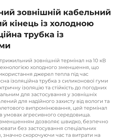
ний зовнішній кабельний
й кінець із холодною
ійна трубка із
уми
трижильний зовнішній термінал на 10 кВ
ехнологією холодного зменшення, що
икористання джерел тепла під час
сна ізоляційна трубка з силиконової гуми
тричну ізоляцію та стійкість до погодних
еальним для застосування у зовнішніх
ений для надійного захисту від вологи та
іолетового випромінювання, цей термінал
 в умовах агресивного середовища.
 зменшенням дозволяє швидко, безпечно
лювати без застосування спеціальних
я, значно скорочуючи час та витрати на