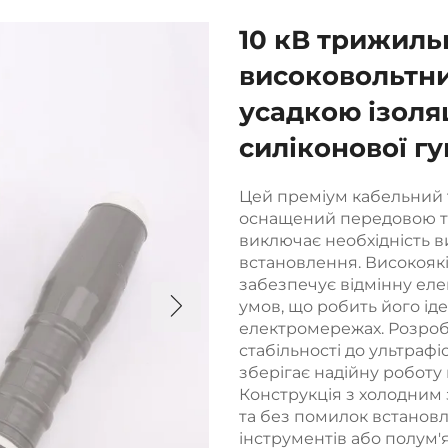
10 кВ трижиль
високовольтни
усадкою ізоляц
силіконової г
Цей преміум кабельний 
оснащений передовою т
виключає необхідність в
встановлення. Високоякі
забезпечує відмінну елек
умов, що робить його ід
електромережах. Розробл
стабільності до ультраф
зберігає надійну роботу
Конструкція з холодним
та без помилок встанов
інструментів або полум'