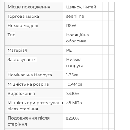
Місце походження
Цзянсу, Китай
seenline
Торгова марка
Номер моделі
RSW
Тип
Ізоляційна
оболонка
Матеріал
PE
Застосування
Низька
напруга
Номінальна Напруга
1-35кв
Міцність на розрив
10.4Mpa
Видовження
≥330%
Міцність при розтягуванні
≥8 МПа
після старіння
Подовження після
≥250%
старіння