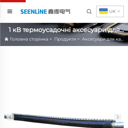
UK
1 кВ термоусадочні аксесуари для
кабелів
Головна сторінка
>
Продукти
>
Аксесуари для кабелю з гарячою усадкою