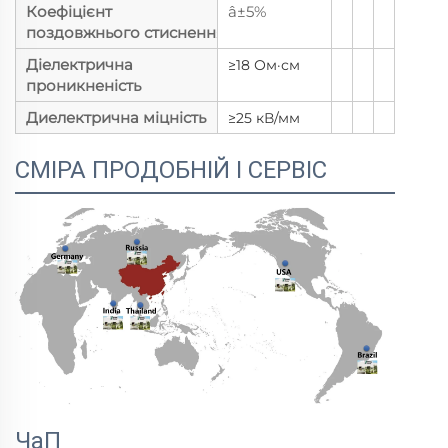
Коефіцієнт
â±5%
поздовжнього стиснення
Діелектрична
≥18 Ом·см
проникненість
Диелектрична міцність
≥25 кВ/мм
СМІРА ПРОДОБНІЙ І СЕРВІС
ЧаП