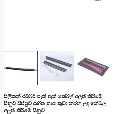
සිලිකන් රබ්බර් පැති ඇති කේබල් අලුත් කිරීමේ
සීනුව සීප්පුව සහිත තාප කුඩා කරන ලද කේබල්
අලුත් කිරීමේ සීනුව