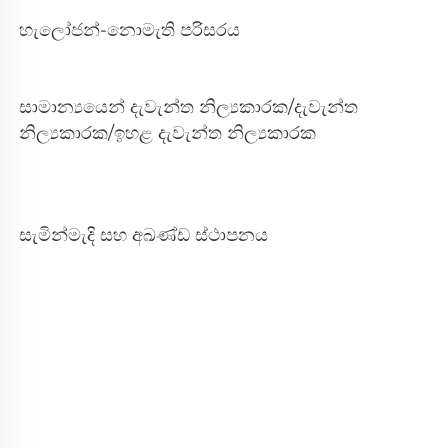
හැලෝජන්-නොමැති පරිසරය 
සාමාන්‍යයෙන් දැවැන්ත නිල්‍යකාරක/දැවැන්ත 
නිල්‍යකාරක/ඉහළ දැවැන්ත නිල්‍යකාරක 
සැමින්මැදි සහ අඛණ්ඩ ස්ථාපනය 