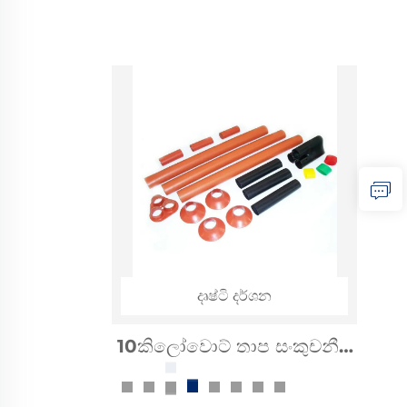
දෘෂ්ටි දර්ශන
10කිලෝවොට් තාප සංකුචනීය
කේබල් උපාංග