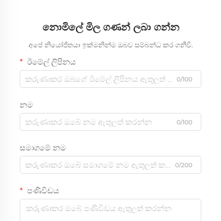
නොමිලේ මිල ගණන් ලබා ගන්න
අපේ නියෝජිතයා ඉක්මනින්ම ඔබව සම්බන්ධ කර ගනීවි.
ඊමේල් ලිපිනය
0/100
නම
0/100
සමාගමේ නම
0/200
පණිවිඩය