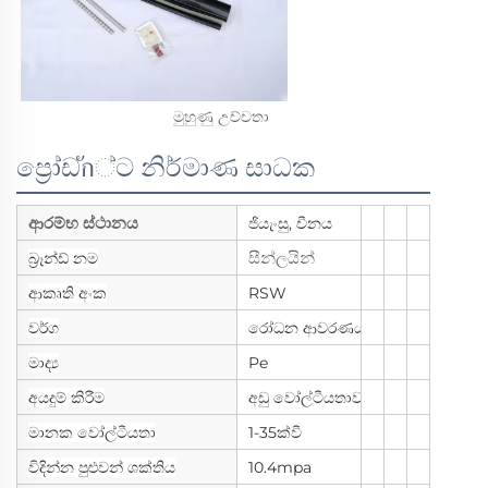
මුහුණු උච්චතා 
ප්‍රෝඩัก්ට නිර්මාණ සාධක
ආරම්භ ස්ථානය
ජියැංසු, චීනය
සීන්ලයින්
බ්‍රෑන්ඩ් නම
ආකෘති අංක
RSW
වර්ග
රෝධන ආවරණය
මාද්‍ය
Pe
අයදුම් කිරීම
අඩු වෝල්ටීයතාව
මානක වෝල්ටීයතා
1-35ක්වී
විදින්න පුළුවන් ශක්තිය
10.4mpa