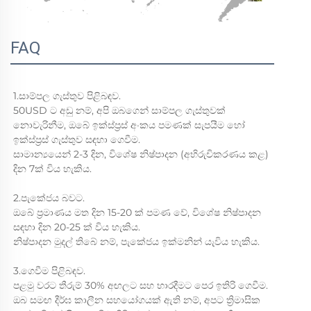
FAQ
1.සාම්පල ගැස්තුව පිළිබඳව. 
50USD ට අඩු නම්, අපි ඔබගෙන් සාම්පල ගැස්තුවක් 
නොවැරිනීම, ඔබේ ඉක්ස්ප්‍රස් අංකය පමණක් සැපයීම හෝ 
ඉක්ස්ප්‍රස් ගැස්තුව සඳහා ගෙවීම. 
සාමාන්‍යයෙන් 2-3 දින, විශේෂ නිෂ්පාදන (අභිරුචිකරණය කළ) 
දින 7ක් විය හැකිය. 
2.පැකේජය බවට. 
ඔබේ ප්‍රමාණය මත දින 15-20 ක් පමණ වේ, විශේෂ නිෂ්පාදන 
සඳහා දින 20-25 ක් විය හැකිය. 
නිෂ්පාදන මුදල් තිබේ නම්, පැකේජය ඉක්මනින් යැවිය හැකිය. 
3.ගෙවීම පිළිබඳව. 
පළමු වරට තීරුම් 30% අඟලට සහ භාරදීමට පෙර ඉතිරි ගෙවීම. 
ඔබ සමඟ දීර්ඝ කාලීන සහයෝගයක් ඇති නම්, අපට ත්‍රිමාසික 