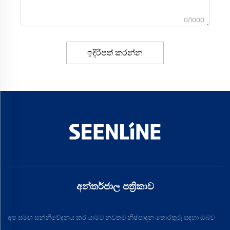
0/1000
ඉදිරිපත් කරන්න
අන්තර්ජාල පත්‍රිකාව
අප සමඟ සන්නිවේදනය කර යාමට නවතම නිෂ්පාදන තොරතුරු සඳහා ඔබව