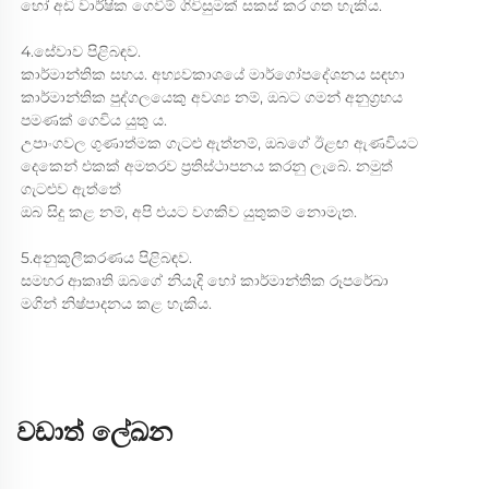
හෝ අඩි වාර්ෂික ගෙවීම් ගිවිසුමක් සකස් කර ගත හැකිය. 
4.සේවාව පිළිබඳව. 
කාර්මාන්තික සහය. අභ්‍යවකාශයේ මාර්ගෝපදේශනය සඳහා 
කාර්මාන්තික පුද්ගලයෙකු අවශ්‍ය නම්, ඔබට ගමන් අනුග්‍රහය 
පමණක් ගෙවිය යුතු ය. 
උපාංගවල ගුණාත්මක ගැටළු ඇත්නම්, ඔබගේ ඊළඟ ඇණවියට 
දෙකෙන් එකක් අමතරව ප්‍රතිස්ථාපනය කරනු ලැබේ. නමුත් 
ගැටළුව ඇත්තේ 
ඔබ සිදු කළ නම්, අපි එයට වගකිව යුතුකම් නොමැත. 
5.අනුකූලීකරණය පිළිබඳව. 
සමහර ආකෘති ඔබගේ නියැදි හෝ කාර්මාන්තික රූපරේඛා 
මගින් නිෂ්පාදනය කළ හැකිය. 
වඩාත් ලේඛන