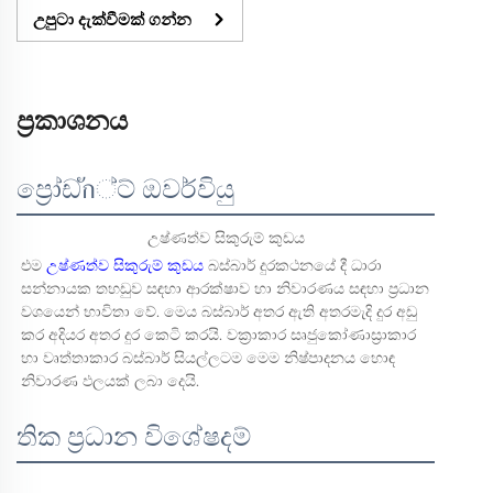
උපුටා දැක්වීමක් ගන්න
ප්‍රකාශනය
ප්‍රෝඩัก්ට් ඔවර්වියු
උෂ්ණත්ව සිකුරුම් කුඩය
එම 
උෂ්ණත්ව සිකුරුම් කුඩය 
බස්බාර් දුරකථනයේ දී ධාරා 
සන්නායක තහඩුව සඳහා ආරක්ෂාව හා නිවාරණය සඳහා ප්‍රධාන 
වශයෙන් භාවිතා වේ. මෙය බස්බාර් අතර ඇති අතරමැදි දුර අඩු 
කර අදියර අතර දුර කෙටි කරයි. වක්‍රාකාර සෘජුකෝණාස්‍රාකාර 
හා වෘත්තාකාර බස්බාර් සියල්ලටම මෙම නිෂ්පාදනය හොඳ 
නිවාරණ ඵලයක් ලබා දෙයි. 
තික ප්‍රධාන විශේෂදම්