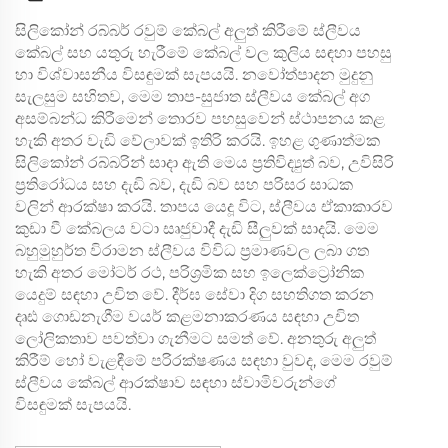
සිලිකෝන් රබ්බර් රවුම් කේබල් අලුත් කිරීමේ ස්ලීවය
කේබල් සහ යතුරු හැරීමේ කේබල් වල කුලිය සඳහා පහසු
හා විශ්වාසනීය විසඳුමක් සැපයයි. නවෝත්පාදන මුදුනු
සැලසුම සහිතව, මෙම තාප-සුජාත ස්ලීවය කේබල් අග
අසම්බන්ධ කිරීමෙන් තොරව පහසුවෙන් ස්ථාපනය කළ
හැකි අතර වැඩි වේලාවක් ඉතිරි කරයි. ඉහළ ගුණාත්මක
සිලිකෝන් රබ්බරින් සාදා ඇති මෙය ප්‍රතිවිද්‍යුත් බව, උවිසිරි
ප්‍රතිරෝධය සහ දැඩි බව, දැඩි බව සහ පරිසර සාධක
වලින් ආරක්ෂා කරයි. තාපය යෙදූ විට, ස්ලීවය ඒකාකාරව
කුඩා වී කේබලය වටා සෘජුවාදී දැඩි සීලුවක් සාදයි. මෙම
බහුමුහුර්ත විරාමන ස්ලීවය විවිධ ප්‍රමාණවල ලබා ගත
හැකි අතර මෝටර් රථ, පරිශ්‍රමික සහ ඉලෙක්ට්‍රෝනික
යෙදුම් සඳහා උචිත වේ. දීර්ඝ සේවා දිග සහතිගත කරන
දෘඪ ගොඩනැගීම වයර් කළමනාකරණය සඳහා උචිත
ලෝලිකතාව පවත්වා ගැනීමට සමත් වේ. අනතුරු අලුත්
කිරීම් හෝ වැළඳීමේ පරිරක්ෂණය සඳහා වුවද, මෙම රවුම්
ස්ලීවය කේබල් ආරක්ෂාව සඳහා ස්වාමිවරුන්ගේ
විසඳුමක් සැපයයි.