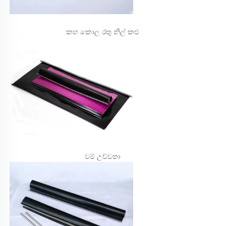
කහ කොල රතු නිල් කළු 
වම් උච්චතා 