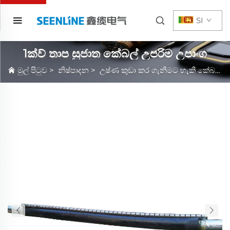
SI
1ක්ව් තාප සුජාත කේබල් උපරිම උපාංග
මුල් පිටුව
>
නිෂ්පාදන
>
උෂ්ණ කුඩා කර ගැනීමට හැකි කේබල් උපාංග