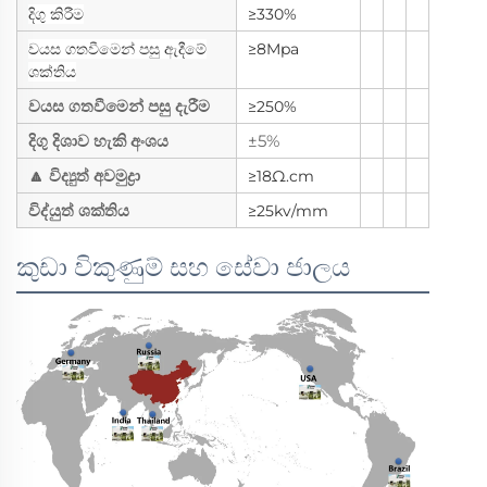
දිගු කිරීම
≥330%
වයස ගතවීමෙන් පසු ඇදීමේ
≥8Mpa
ශක්තිය
වයස ගතවීමෙන් පසු දැරීම
≥250%
දිගු දිශාව හැකි අංශය
±5%
🔼 විද්‍යුත් අවමුද්‍රා
≥18Ω.cm
විද්යුත් ශක්තිය
≥25kv/mm
කුඩා විකුණුම් සහ සේවා ජාලය