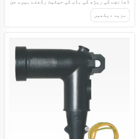
ڈھانچے کی ریڑھ کی ہڈی کی حیثیت رکھتے ہیں، جن
کے لیے خاص اجزاء کی ضرورت ہوتی ہے جو سخت زیر
مزید دیکھیں
زمین حالات کو برداشت کر سکیں اور بہترین
کارکردگی برقرار رکھ سکیں۔ مناسب سرد کیبل اے
سی... کا انتخاب