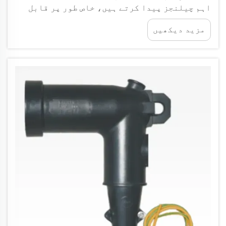
اہم چیلنجز پیدا کرتے ہیں، خاص طور پر قابل
اعتماد بجلی کی منتقلی اور تقسیم کے نظام کو
مزید دیکھیں
برقرار رکھنے کے معاملے میں۔ سرد کیبل
ایکسیسوریز بجلائی نظام کو یقینی بنانے کے لیے
ایک اہم جزو کی حیثیت رکھتی ہیں...