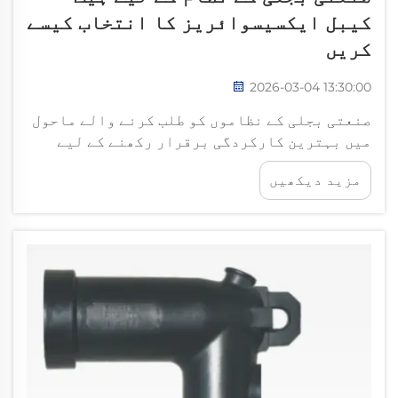
کیبل ایکسیسوائریز کا انتخاب کیسے
کریں
2026-03-04 13:30:00
صنعتی بجلی کے نظاموں کو طلب کرنے والے ماحول
میں بہترین کارکردگی برقرار رکھنے کے لیے
قابل اعتماد حرارتی انتظام کے حل کی ضرورت
مزید دیکھیں
ہوتی ہے۔ موثر آپریشن کو یقینی بنانے، سامان
کی ناکامی کو روکنے اور... کے لیے صحیح حرارتی
کیبل ایکسیسوریز کا انتخاب نہایت اہم ہے۔