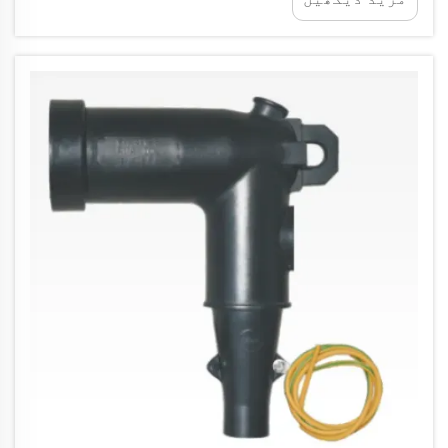
ہوتی ہے جو سخت ماحولیاتی عوامل کو برداشت
کرنے کے لیے ڈیزائن کیے گئے ہوں۔ حرارتی کیبل
ایکسیسوریز اہم اجزاء کے طور پر سامنے آئی
ہیں...