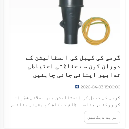
گرمی کی کیبل کی انسٹالیشن کے
دوران کون سے حفاظتی احتیاطی
تدابیر اپنائی جانی چاہئیں
2026-04-03 15:00:00
گرمی کی کیبل کی انسٹالیشن میں بجلائی خطرات
کو روکنے، مناسب نظام کے کام کو یقینی بنانے،
اور انسٹالر اور آخری صارفین دونوں کی حفاظت
مزید دیکھیں
کے لیے حفاظتی دستورالعمل کی باریکی سے پیروی
کی ضرورت ہوتی ہے۔ پیشہ ورانہ انسٹالر سمجھتے