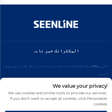
الیکٹرانک خبر نامہ
آخری پrouدوکٹ معلومات کے لئے ہمارے ساتھ رابطہ کرنے میں خوش
آمدید
We value your privacy
سبسکرائب کریں۔
We use cookies and similar tools to provide our services.
If you don't want to accept all cookies, click Personalize
cookies.
کاپی رائٹ © 2026 چائنہ زِنلان الیکٹرک کمپنی لمیٹڈ۔ تمام حقوق