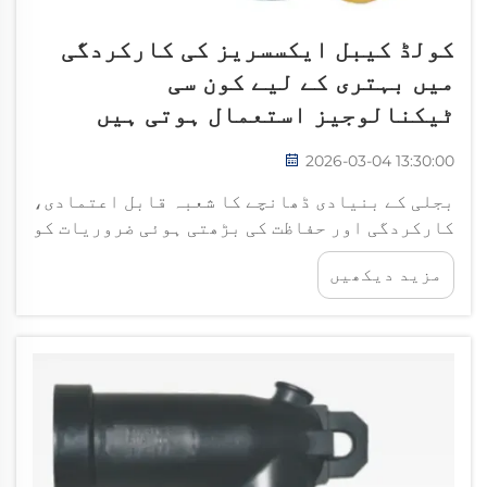
کولڈ کیبل ایکسسریز کی کارکردگی
میں بہتری کے لیے کون سی
ٹیکنالوجیز استعمال ہوتی ہیں
2026-03-04 13:30:00
بجلی کے بنیادی ڈھانچے کا شعبہ قابل اعتمادی،
کارکردگی اور حفاظت کی بڑھتی ہوئی ضروریات کو
پورا کرنے کے لیے مسلسل ترقی کر رہا ہے۔ بجلی
مزید دیکھیں
کے موثر انتقال کو یقینی بنانے والے اہم
اجزاء میں سے ایک، سرد کیبل ایکسیسوریز، ایک
انقلابی حل کے طور پر سامنے آئے ہیں...