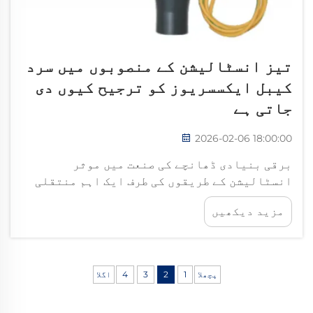
تیز انسٹالیشن کے منصوبوں میں سرد
کیبل ایکسسریوز کو ترجیح کیوں دی
جاتی ہے
2026-02-06 18:00:00
برقی بنیادی ڈھانچے کی صنعت میں موثر
انسٹالیشن کے طریقوں کی طرف ایک اہم منتقلی
دیکھی گئی ہے، جس میں سرد کیبل ایکسیسوریز
مزید دیکھیں
تیز رفتار نفاذ کے منصوبوں کے لیے ترجیحی حل
کے طور پر ابھرے ہیں۔ یہ نئے اجزاء نصب کرنے
کے لیے گرمی کی ضرورت کو ختم کر دیتے ہیں...
پچھلا
1
2
3
4
اگلا