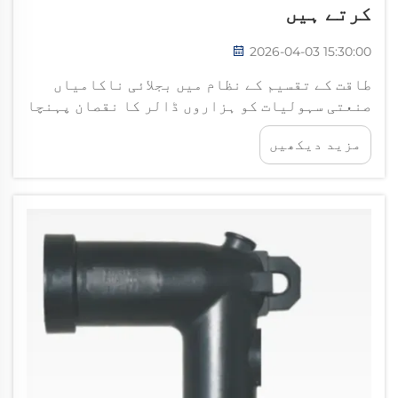
کرتے ہیں
2026-04-03 15:30:00
طاقت کے تقسیم کے نظام میں بجلائی ناکامیاں
صنعتی سہولیات کو ہزاروں ڈالر کا نقصان پہنچا
سکتی ہیں، جس میں ڈاؤن ٹائم، آلات کو نقصان اور
مزید دیکھیں
حفاظتی خطرات شامل ہیں۔ گرمی کی کیبل
ایکسیسوریز کے طور پر اہم تحفظی اجزاء کے طور
پر کام کرنے کے طریقہ کار کو سمجھنا ضروری ہے...