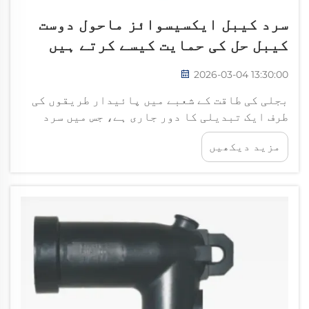
سرد کیبل ایکسیسوائز ماحول دوست
کیبل حل کی حمایت کیسے کرتے ہیں
2026-03-04 13:30:00
بجلی کی طاقت کے شعبے میں پائیدار طریقوں کی
طرف ایک تبدیلی کا دور جاری ہے، جس میں سرد
کیبل ایکسیسوریز ماحول دوست کیبل حل کے لیے
مزید دیکھیں
ایک اہم جزو کے طور پر ابھر رہی ہیں۔ یہ نئے
مصنوعات پائیداری کے شعبے میں ایک اہم پیش
رفت کی نمائندگی کرتی ہیں...