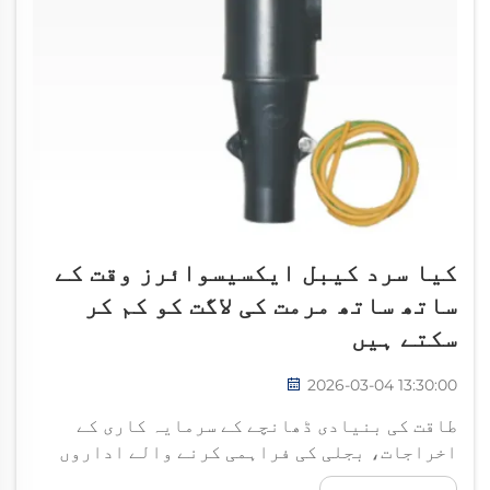
کیا سرد کیبل ایکسیسوائرز وقت کے
ساتھ ساتھ مرمت کی لاگت کو کم کر
سکتے ہیں
2026-03-04 13:30:00
طاقت کی بنیادی ڈھانچے کے سرمایہ کاری کے
اخراجات، بجلی کی فراہمی کرنے والے اداروں
اور صنعتی سہولیات کے لیے قابلِ ذکر سرمایہ