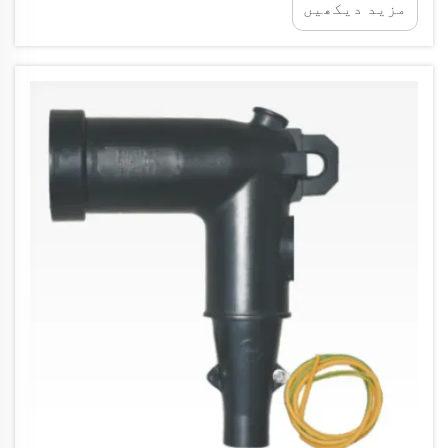
مزید دیکھیں
کاری کی شکل ہوتے ہیں، جس کی وجہ سے فیصلہ
سازوں کے لیے طویل مدتی لاگت کے جائزے کو
انتہائی اہمیت حاصل ہے۔ سرد کیبل ایکسیسوریز
بطورِ ایک تبدیلی لانے والے حل کے طور پر سامنے
آئے ہیں...