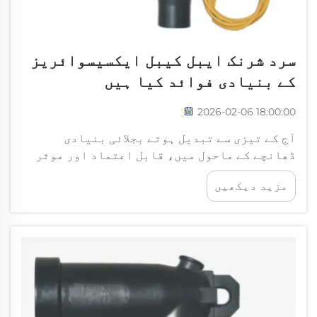
سرد شرنک ایبل کیبل ایکسیسوائریز
کے بنیادی فوائد کیا ہیں
2026-02-06 18:00:00
آج کے تیزی سے تبدیل ہوتے بجلائی بنیادی
ڈھانچے کے ماحول میں، قابل اعتماد اور موثر
کیبل ٹرمنیشن حل کی طلب کبھی اتنی زیادہ نہیں
مزید دیکھیں
تھی۔ سرد شرینکیبل ایکسیسوریز ایک انقلابی
ٹیکنالوجی کے طور پر سامنے آئی ہے جو... کو حل
کرتی ہے۔