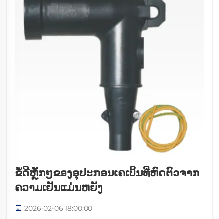
ຂໍ້ດີຫຼັກໆຂອງອຸປະກອນເຄເບິ້ນທີ່ຫົດຕົວຈາກ
ຄວາມເຢັນແມ່ນຫຍັງ
2026-02-06 18:00:00