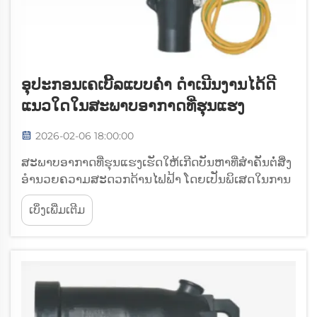
ອຸປະກອນເຄເບີ້ລແບບຄໍ່າ ດຳເນີນງານໄດ້ດີ
ແນວໃດໃນສະພາບອາກາດທີ່ຮຸນແຮງ
2026-02-06 18:00:00
ສະພາບອາກາດທີ່ຮຸນແຮງເຮັດໃຫ້ເກີດບັນຫາທີ່ສຳຄັນຕໍ່ສິ່ງ
ອຳນວຍຄວາມສະດວກດ້ານໄຟຟ້າ ໂດຍເປັນພິເສດໃນການ
ຮັກສາລະບົບການສົ່ງຜ່ານ ແລະ ຈັດສົ່ງພະລັງງານໄຟຟ້າ
ເບິ່ງເພີ່ມເຕີມ
ຢ່າງເຊື່ອຖືໄດ້. ອຸປະກອນເຄັບເປີທີ່ເຢັນແທນເປັນ
ສ່ວນປະກອບທີ່ສຳຄັນໃນການຮັບປະກັນ...