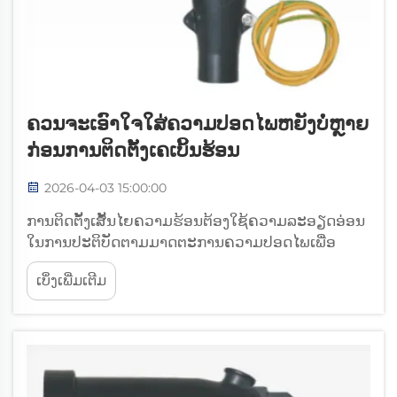
ຄວນຈະເອົາໃຈໃສ່ຄວາມປອດໄພຫຍັງບໍ່ຫຼາຍ
ກ່ອນການຕິດຕັ້ງເຄເບິ້ນຮ້ອນ
2026-04-03 15:00:00
ການຕິດຕັ້ງເສັ້ນໄຍຄວາມຮ້ອນຕ້ອງໃຊ້ຄວາມລະອຽດອ່ອນ
ໃນການປະຕິບັດຕາມມາດຕະການຄວາມປອດໄພເພື່ອ
ປ້ອງກັນຄວາມສ່ຽງດ້ານໄຟຟ້າ, ໃຫ້ແນ່ໃຈວ່າລະບົບເຮັດ
ເບິ່ງເພີ່ມເຕີມ
ວຽກໄດ້ຖືກຕ້ອງ, ແລະ ປ້ອງກັນທັງຜູ້ຕິດຕັ້ງແລະຜູ້ໃຊ້
ສຸດທ້າຍ. ຜູ້ຕິດຕັ້ງມືອາຊີບເຂົ້າໃຈດີວ່າລະບົບເສັ້ນໄຍຄວາມ
ຮ້ອນ, ບໍ່ວ່າຈະ...