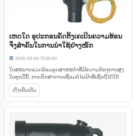
ເຫດໃດ ອຸປະກອນຄັດຕິ້ງເຄເບີນຄວາມຮ້ອນ
ຈຶ່ງສຳຄັນໃນການນຳໃຊ້ຢ່າງໜັກ
2026-03-04 13:30:00
ໃນສະພາບແວດລ້ອມອຸດສາຫະກຳທີ່ມີຄວາມຕ້ອງການສູງ
ໃນທຸກມື້ນີ້, ການຮັກສາການເຊື່ອມຕໍ່ໄຟຟ້າທີ່ເຊື່ອຖືໄດ້ໃຕ້
ສະພາບການທີ່ຮຸນແຮງຕ້ອງການອຸປະກອນທີ່ເປັນພິເສດເຊິ່ງ
ເບິ່ງເພີ່ມເຕີມ
ຖືກອອກແບບມາເພື່ອຕ້ານທານປັດໄຈດ້ານສິ່ງແວດລ້ອມທີ່
ຮຸນແຮງ. ອຸປະກອນເສີມສຳລັບເຄເບີລ້ຽວຄວາມຮ້ອນໄດ້
ເກີດຂຶ້ນເປັນສ່ວນປະກອບທີ່ສຳຄັນ...