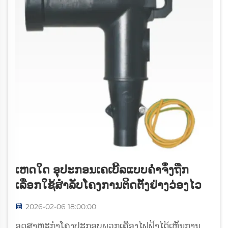
ເຫດໃດ ອຸປະກອນເຄເບີ້ລແບບຄໍ່າຈຶ່ງຖືກ
ເລືອກໃຊ້ສຳລັບໂຄງການຕິດຕັ້ງຢ່າງວ່ອງໄວ
2026-02-06 18:00:00
ອຸດສາຫະກຳໂຄງປະກອບພວກເຄື່ອງໄຟຟ້າໄດ້ເຫັນການ