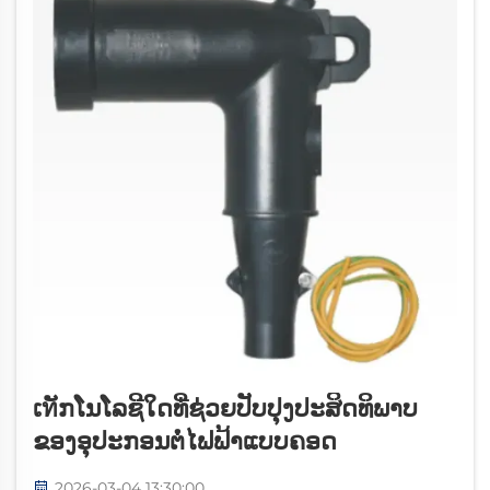
ເทັກໂນໂລຊີໃດທີ່ຊ່ວຍປັບປຸງປະສິດທິພາບ
ຂອງອຸປະກອນຕໍ່ໄຟຟ້າແບບຄອດ
2026-03-04 13:30:00