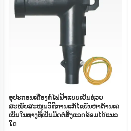
ອຸປະກອນເຄື່ອງຕໍ່ໄຟຟ້າແບບເຢັນຊ່ວຍ
ສະໜັບສະໜູນວິທີການແກ້ໄຂບັນຫາດ້ານເຄ
ເບີ້ນໃນທາງທີ່ເປັນມິດຕໍ່ສິ່ງແວດລ້ອມໄດ້ແນວ
ໃດ