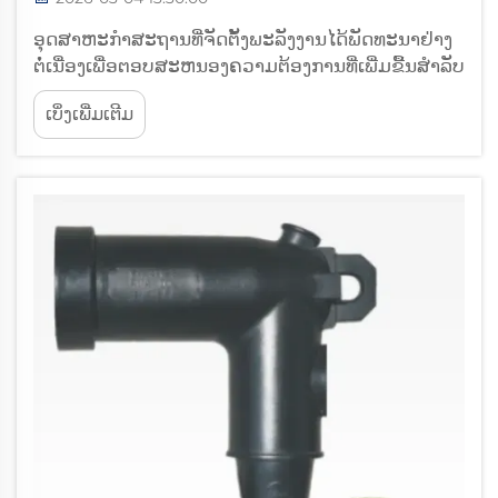
ອຸດສາຫະກຳສະຖານທີ່ຈັດຕັ້ງພະລັງງານໄດ້ພັດທະນາຢ່າງ
ຕໍ່ເນື່ອງເພື່ອຕອບສະຫນອງຄວາມຕ້ອງການທີ່ເພີ່ມຂື້ນສຳລັບ
ຄວາມເຊື່ອຖືໄດ້, ປະສິດທິພາບ, ແລະ ຄວາມປອດໄພ. ໃນ
ເບິ່ງເພີ່ມເຕີມ
ບັນດາສ່ວນປະກອບທີ່ສຳຄັນທີ່ຮັບປະກັນການສົ່ງຜ່ານ
ພະລັງງານທີ່ດີທີ່ສຸດ, ອຸປະກອນຕໍ່ເຄເບີລ໌ເຢັນໄດ້ເກີດຂື້ນເປັນ
ວິທີແກ້ໄຂທີ່ປ່ຽນເກມ...