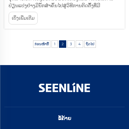
ປ່ຽນແປງຢ່າງມີນັກສຳຄັນໄປສູ່ວິທີການຕິດຕັ້ງທີ່ມີ
ປະສິດທິພາບ, ໂດຍອຸປະກອນຕໍ່ເຄັບເຄື່ອງໄຟຟ້າເຢັນ (cold
ເບິ່ງເພີ່ມເຕີມ
cable accessories) ແມ່ນກາຍເປັນວິທີແກ້ໄຂທີ່ເປັນທີ່
ນິຍົມໃຊ້ສຳລັບໂຄງການທີ່ຕ້ອງຈັດຕັ້ງຢ່າງໄວວາ.
ສ່ວນປະກອບທີ່ທັນສະໄໝເຫຼົ່ານີ້ໄດ້ກຳຈັດການໃຊ້ຄວາມ
ຮ້ອນໃນການຕິດຕັ້ງອອກໄປ...
ກ່ອນໜ້ານີ້
1
2
3
4
ຖັດໄປ
ຂໍ້ຄ້າຍ