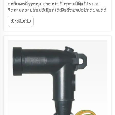
ລະບົບພະລັງງານອຸດສາຫະກຳຕ້ອງການວິທີແກ້ໄຂການ
ຈັດການຄວາມຮ້ອນທີ່ເຊື່ອຖືໄດ້ເພື່ອຮັກສາປະສິດທິພາບທີ່ດີ
ທີ່ສຸດໃນສະພາບແວດລ້ອມທີ່ມີຄວາມຕ້ອງການສູງ. ການ
ເບິ່ງເພີ່ມເຕີມ
ເລືອກອຸປະກອນເສີມສຳລັບເຄເບີລ້ຽວຄວາມຮ້ອນທີ່
ເໝາະສົມແມ່ນມີຄວາມສຳຄັນຢ່າງຍິ່ງເພື່ອຮັບປະກັນການ
ດຳເນີນງານທີ່ມີປະສິດທິພາບ, ປ້ອງກັນການເສຍຫາຍຂອງ
ອຸປະກອນ, ແລະ...