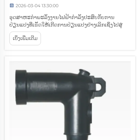
2026-03-04 13:30:00
ອຸດສາຫະກຳພະລັງງານໄຟຟ້າກຳລັງປະສົບກັບການ
ປ່ຽນແປງທີ່ເຮັດໃຫ້ເກີດການປ່ຽນແປງຢ່າງເລິກເຊິ່ງໄປສູ່
ການປະຕິບັດທີ່ຍືນຍົງ, ໂດຍທີ່ອຸປະກອນເສີມສຳລັບເຄເບີ
ເບິ່ງເພີ່ມເຕີມ
ລ້ຽວເຢັນໄດ້ເກີດຂຶ້ນເປັນສ່ວນປະກອບທີ່ສຳຄັນໃນວິທີແກ້ໄຂ
ເຄເບີລ້ຽວທີ່ເປັນມິດຕໍ່ສິ່ງແວດລ້ອມ. ຜະລິດຕະພັນທີ່
ທັນສະໄໝເຫຼົ່ານີ້ເປັນຕົວແທນຂອງການພັດທະນາທີ່ສຳຄັນ...