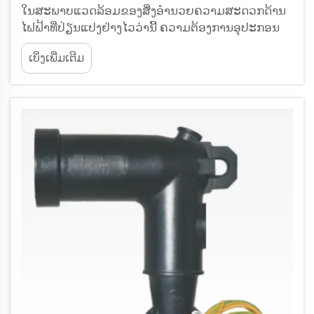
ໃນສະພາບແວດລ້ອມຂອງສິ່ງອຳນວຍຄວາມສະດວກດ້ານ
ໄຟຟ້າທີ່ປ່ຽນແປງຢ່າງໄວວ່ານີ້ ຄວາມຕ້ອງການອຸປະກອນ
ສຳລັບການຈົບເຄັບເປີທີ່ເຊື່ອຖືໄດ້ ແລະ ມີປະສິດທິພາບໄດ້
ເບິ່ງເພີ່ມເຕີມ
ເພີ່ມຂຶ້ນຢ່າງຫຼວງຫຼາຍ. ອຸປະກອນເຄັບເປີທີ່ຫຼຸດລົງເມື່ອເຢັນ
(Cold shrinkable cable accessories) ໄດ້ເກີດຂື້ນ
ເປັນເຕັກໂນໂລຊີທີ່ປະຕິວັດ ເຊິ່ງເປັນການແກ້ໄຂ...