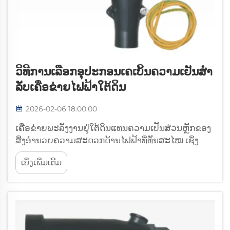
ວິທີການເລືອກອຸປະກອນເຄເບິ້ນຄວາມເຢັນສຳ
ລັບເຄືອຂ່າຍໄຟຟ້າໃຕ້ດິນ
2026-02-06 18:00:00
ເຄືອຂ່າຍພະລັງງານຢູ່ໃຕ້ດິນແທນຄວາມເປັນສ່ວນຫຼັກຂອງ
ສິ່ງອຳນວຍຄວາມສະດວກດ້ານໄຟຟ້າທີ່ທັນສະໄໝ ເຊິ່ງ
ຕ້ອງການສ່ວນປະກອບທີ່ມີຄວາມຊຳນິຊຳນານເພື່ອຮັບມືກັບ
ເບິ່ງເພີ່ມເຕີມ
ສະພາບແວດລ້ອມທີ່ຮຸນແຮງຢູ່ໃຕ້ດິນ ໃນຂະນະທີ່ຮັກສາ
ປະສິດທິພາບໃນລະດັບທີ່ດີທີ່ສຸດ. ການເລືອກເອົາອຸປະກອນ
ຂອງເຄັບເປີທີ່ເຫມາະສົມສຳລັບເຄັບເປີທີ່ເຢັນ...