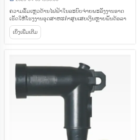
ຄວາມລົ້ມເຫຼວດ້ານໄຟຟ້າໃນລະບົບຈ່າຍພະລັງງານອາດ
ເຮັດໃຫ້ໂຮງງານອຸດສາຫະກຳສູນເສຍເງິນຫຼາຍພັນດ້ອລາ
ເນື່ອງຈາກການຢຸດເຄື່ອງ, ຄວາມເສຍຫາຍຂອງອຸປະກອນ,
ເບິ່ງເພີ່ມເຕີມ
ແລະ ຄວາມສ່ຽງດ້ານຄວາມປອດໄພ. ການເຂົ້າໃຈວ່າ
ອຸປະກອນເສັ້ນໄຍຄວາມຮ້ອນເຮັດວຽກເປັນສ່ວນປ້ອງກັນທີ່
ສຳຄັນແນວໃດ ແມ່ນມີຄວາມຈຳເປັນ...