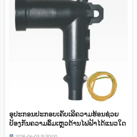
ອຸປະກອນປະກອບເຄັບເລີຄວາມຮ້ອນຊ່ວຍ
ປ້ອງກັນຄວາມລົ້ມເຫຼວດ້ານໄຟຟ້າໄດ້ແນວໃດ
2026-04-03 15:30:00