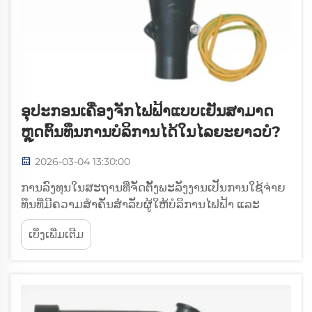
ອຸປະກອນເຄື່ອງຈັກໄຟຟ້າແບບເຢັນສາມາດ
ຫຼຸດຕົ້ນທຶນການບໍລິການໄດ້ໃນໄລຍະຍາວບໍ?
2026-03-04 13:30:00
ການລົງທุນໃນສະຖານທີ່ຈັດຕັ້ງພະລັງງານເປັນການໃຊ້ຈ່າຍ
ທຶນທີ່ມີຄວາມສຳຄັນສຳລັບຜູ້ໃຫ້ບໍລິການໄຟຟ້າ ແລະ
ສະຖານທີ່ອຸດສາຫະກຳ, ເຮັດໃຫ້ການພິຈາລະນາຄ່າໃຊ້
ເບິ່ງເພີ່ມເຕີມ
ຈ່າຍໃນໄລຍະຍາວເປັນສິ່ງທີ່ສຳຄັນຫຼາຍສຳລັບຜູ້ຕັດສິນ
ໃຈ. ອຸປະກອນຕໍ່ເຄເບີລ໌ເຢັນໄດ້ເກີດຂື້ນເປັນວິທີແກ້ໄຂທີ່
ປ່ຽນແປງທັງໝົດໃນ...