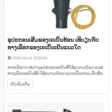
ອຸປະກອນເສີມຂອງເຄເບິ້ນຮ້ອນ ເທີບຽບກັບ
ທາງເລືອກຂອງເຄເບິ້ນເຢັນແນວໃດ
2026-04-04 13:30:00
ການເລືອกระຫວ່າງອຸປະກອນເຄບິນທີ່ໃຊ້ຄວາມຮ້ອນ ແລະ
ທາງເລືອກເຄບິນທີ່ບໍ່ໃຊ້ຄວາມຮ້ອນ ແມ່ນເປັນການμຕັດສິນ
ໃຈທີ່ສຳຄັນໃນການວາງແຜນສິ່ງອຳນວຍຄວາມສະດວກ
ເບິ່ງເພີ່ມເຕີມ
ທາງໄຟຟ້າ. ອຸປະກອນເຄບິນທີ່ໃຊ້ຄວາມຮ້ອນໄດ້ຄອບງຳ
ການຕິດຕັ້ງທາງໄຟຟ້າມາເປັນເວລາຫຼາຍທົດສະວັດ ໂດຍອີງ
ໃສ່ຂະບວນການກະຕຸ້ນດ້ວຍຄວາມຮ້ອນ...