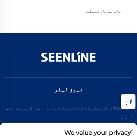
ٹاپ بس بار کنیکٹر
نیوز لیٹر
آخری پrouدوکٹ معلومات کے لئے ہمارے ساتھ رابطہ کرنے میں خوش
آمدید
We value your privacy