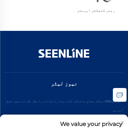
ریئر کنیکٹر ایرسٹر
نیوز لیٹر
آخری پrouدوکٹ معلومات کے لئے ہمارے ساتھ رابطہ کرنے میں خوش
آمدید
We value your privacy