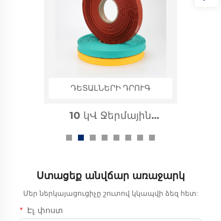
ԴԵՏԱԼՆԵՐԻ ԴՐՈՒԳ
10 կՎ Ջերմային
Նվազեցման Փողիկ
Ավտոբուսի Խողովակ
Ստացեք անվճար առաջարկ
Մեր ներկայացուցիչը շուտով կկապվի ձեզ հետ:
Էլ. փոստ