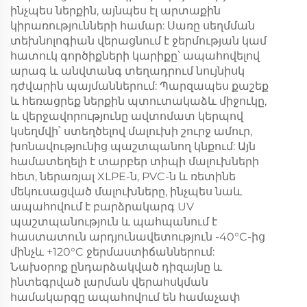
ինչպես ներքին, այնպես էլ արտաքին
կիրառությունների համար: Սառը սեղմման
տեխնոլոգիան վերացնում է ջերմության կամ
հատուկ գործիքների կարիքը՝ ապահովելով
արագ և անվտանգ տեղադրում նույնիսկ
դժվարին պայմաններում: Պարզապես քաշեք
և հեռացրեք ներքին պտուտակաձև միջուկը,
և վերջավորությունը ավտոմատ կերպով
կսեղմվի՝ ստեղծելով մալուխի շուրջ ամուր,
խոնավությունից պաշտպանող կնքում: Այն
համատեղելի է տարբեր տիպի մալուխների
հետ, ներառյալ XLPE-ն, PVC-ն և ռետինե
մեկուսացված մալուխները, ինչպես նաև
ապահովում է բարձրակարգ UV
պաշտպանություն և պահպանում է
հաստատուն արդյունավետություն -40°C-ից
մինչև +120°C ջերմաստիճաններում:
Նախօրոք ընդարձակված դիզայնը և
ինտեգրված լարման վերահսկման
համակարգը ապահովում են համաչափ