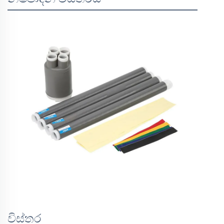
විස්තර