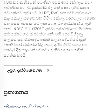
ඉවත් කර ගැනීමෙන් පමණින්, අවසානය කේබලය වටා
ආරක්ෂිත සහ ද්‍රව ප්‍රතිරෝධී සීලයක් සාදා ගැනීම සඳහා
ස්වයංක්‍රීයව කුඩා වේ. XLPE, PVC සහ රබර් ආවරණය
කළ කේබල් සම්මත වන විවිධ කේබල් වර්ගවලට සම්මත
වන මෙම අවසානයට ඉතා හොඳ UV ආරක්ෂණය ඇති
අතර -40°C සිට +120°C දක්වා උෂ්ණත්වයේ නිරන්තර
කාර්යක්ෂමතාවක් පවත්වා ගනී. එහි පෙර විහිදුණු
සැලසුම සහ ඒකාබද්ධ ආතති පාලන පද්ධතිය විද්‍යුත්
ආතති විතර විස්තරය සිදු කරයි, අර්ධ නිර්වහනය හා
කේබල් දිගු කාලයක් පවත්වා ගැනීම සඳහා හොඳින්
සහතික කරයි.
උපුටා දැක්වීමක් ගන්න
ප්‍රකාශනය
නිෂ්පාදන විස්තරය