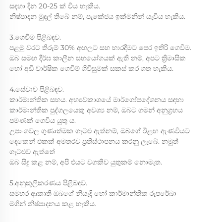
සඳහා දින 20-25 ක් විය හැකිය.
නිෂ්පාදන මුදල් තිබේ නම්, පැකේජය ඉක්මනින් යැවිය හැකිය.
3.ගෙවීම පිළිබඳව.
පළමු වරට තීරුම් 30% අඟලට සහ භාරදීමට පෙර ඉතිරි ගෙවීම.
ඔබ සමඟ දීර්ඝ කාලීන සහයෝගයක් ඇති නම්, අපට ත්‍රිමාසික
හෝ අඩි වාර්ෂික ගෙවීම් ගිවිසුමක් සකස් කර ගත හැකිය.
4.සේවාව පිළිබඳව.
කාර්මාන්තික සහය. අභ්‍යවකාශයේ මාර්ගෝපදේශනය සඳහා
කාර්මාන්තික පුද්ගලයෙකු අවශ්‍ය නම්, ඔබට ගමන් අනුග්‍රහය
පමණක් ගෙවිය යුතු ය.
උපාංගවල ගුණාත්මක ගැටළු ඇත්නම්, ඔබගේ ඊළඟ ඇණවියට
දෙකෙන් එකක් අමතරව ප්‍රතිස්ථාපනය කරනු ලැබේ. නමුත්
ගැටළුව ඇත්තේ
ඔබ සිදු කළ නම්, අපි එයට වගකිව යුතුකම් නොමැත.
5.අනුකූලීකරණය පිළිබඳව.
සමහර ආකෘති ඔබගේ නියැදි හෝ කාර්මාන්තික රූපරේඛා
මගින් නිෂ්පාදනය කළ හැකිය.