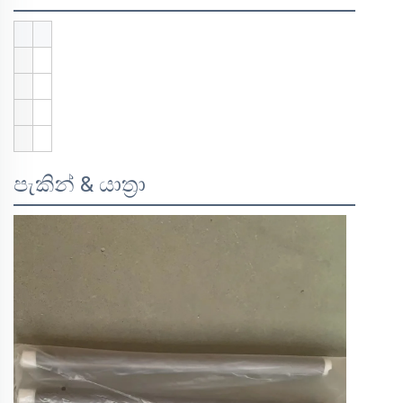
පැකින් & යාත්‍රා