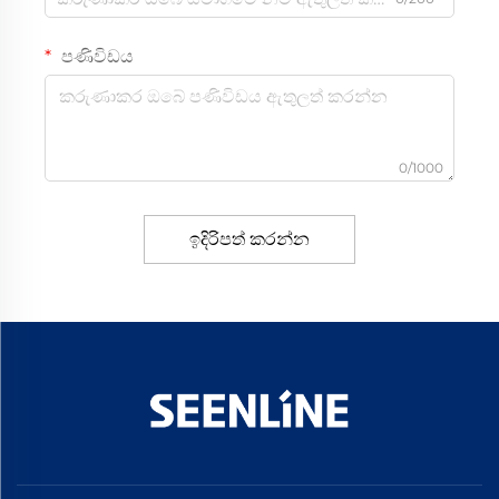
පණිවිඩය
0/1000
ඉදිරිපත් කරන්න