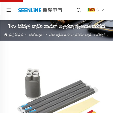
SI
1kv සිසිල් කුඩා කරන ලෝකු ඇසෙසෝරිස්
මුල් පිටුව
>
නිෂ්පාදන
>
ශීත කුඩා කර ගැනීමට හැකි කේබල් උපාංග