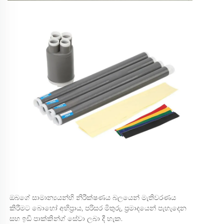
ඔබගේ සාමාන්‍යයන්හි නිරීක්ෂණය බලයෙන් මැතිවරණය
කිරීමට බොහෝ අභිප්‍රාය, පරිසර මිතුරු, ප්‍රමාදයෙන් පැහැදෙන
සහ ඉඩි පාක්‍කින්ග් සේවා ලබා දී හැක.