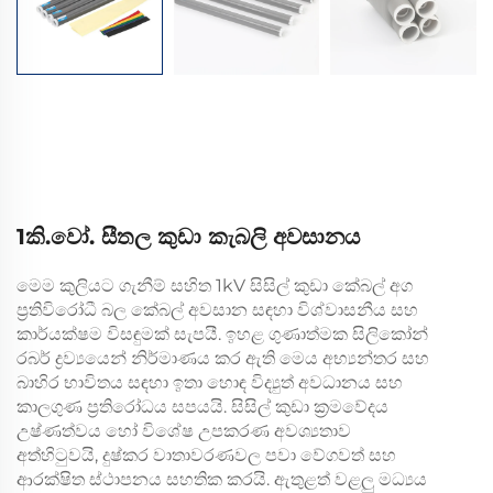
1කි.වෝ. සීතල කුඩා කැබලි අවසානය
මෙම කුලියට ගැනීම් සහිත 1kV සිසිල් කුඩා කේබල් අග
ප්‍රතිවිරෝධී බල කේබල් අවසාන සඳහා විශ්වාසනීය සහ
කාර්යක්ෂම විසඳුමක් සැපයී. ඉහළ ගුණාත්මක සිලිකෝන්
රබර් ද්‍රව්‍යයෙන් නිර්මාණය කර ඇති මෙය අභ්‍යන්තර සහ
බාහිර භාවිතය සඳහා ඉතා හොඳ විද්‍යුත් අවධානය සහ
කාලගුණ ප්‍රතිරෝධය සපයයි. සිසිල් කුඩා ක්‍රමවේදය
උෂ්ණත්වය හෝ විශේෂ උපකරණ අවශ්‍යතාව
අත්හිටුවයි, දුෂ්කර වාතාවරණවල පවා වේගවත් සහ
ආරක්ෂිත ස්ථාපනය සහතික කරයි. ඇතුළත් වළලු මධ්‍යය