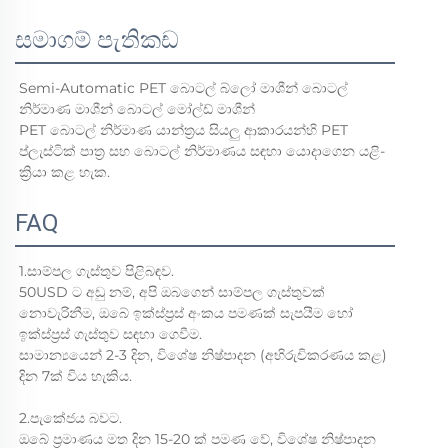
සමාගම් පැතිකඩ
Semi-Automatic PET බොටල් බ්ලෝ මාශීන් බොටල්
නිර්මාණ මාශීන් බොටල් මෝල්ඩ් මාශීන්
PET බොටල් නිර්මාණ යාන්ත්‍රය සියලු ආකාරයන්හි PET
ප්ලැස්ටික් පාත්‍ර සහ බොටල් නිර්මාණය සඳහා යොදාගෙන යළි-
ක්‍රියා කළ හැක.
FAQ
1.සාම්පල ගැස්තුව පිළිබඳව.
50USD ට අඩු නම්, අපි ඔබගෙන් සාම්පල ගැස්තුවක්
නොවැරිනීම, ඔබේ ඉක්ස්ප්‍රස් අංකය පමණක් සැපයීම හෝ
ඉක්ස්ප්‍රස් ගැස්තුව සඳහා ගෙවීම.
සාමාන්‍යයෙන් 2-3 දින, විශේෂ නිෂ්පාදන (අභිරුචිකරණය කළ)
දින 7ක් විය හැකිය.
2.පැකේජය බවට.
ඔබේ ප්‍රමාණය මත දින 15-20 ක් පමණ වේ, විශේෂ නිෂ්පාදන