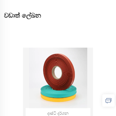
වඩාත් ලේඛන
දෘෂ්ටි දර්ශන