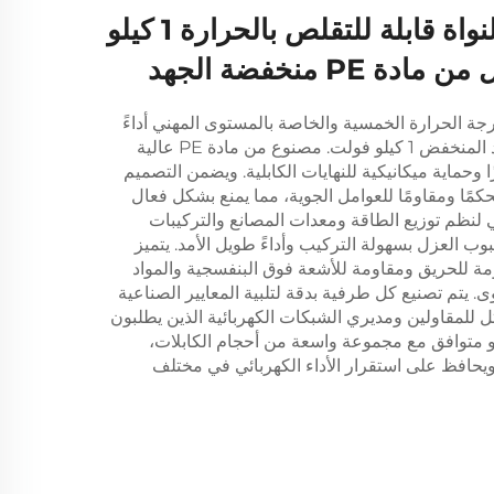
نهاية كابل خماسية النواة قابلة للتقلص بالحرارة 1 كيلو
PE منخفضة الجهد
رجة الحرارة الخمسية والخاصة بالمستوى المهني أداءً
موثوقًا في العزل لتطبيقات الجهد المنخفض 1 كيلو فولت. مصنوع من مادة PE عالية
زًا وحماية ميكانيكية للنهايات الكابلية. ويضمن التصميم
حكمًا ومقاومًا للعوامل الجوية، مما يمنع بشكل فعال
 لنظم توزيع الطاقة ومعدات المصانع والتركيبات
بوب العزل بسهولة التركيب وأداءً طويل الأمد. يتميز
ومة للحريق ومقاومة للأشعة فوق البنفسجية والمواد
. يتم تصنيع كل طرفية بدقة لتلبية المعايير الصناعية
مثل للمقاولين ومديري الشبكات الكهربائية الذين يطلبون
وهو متوافق مع مجموعة واسعة من أحجام الكابلات،
ويحافظ على استقرار الأداء الكهربائي في مختلف