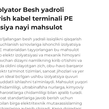
zolyator Besh yadroli
rish kabel terminali PE
tsiya nayi mahsulot
jallangan besh yadrali issiqlikni qisqarish
uchlanish so'rovlariga ishonchli izolyatsiya
i PE materialdan tayyorlangan bu mahsulot
lo elektr izolyatsiyasi va mexanik himoyani
ruvchan dizayni namlikning kirib o'tishini va
hda oldini olayotgan zich, obu-havo barqaror
ktr ta'minot tizimlari, sanoat jihozlari va yer
hun ideal bo'lgan ushbu izolyatsiya quvuri
uddatli ishlashni ta'minlaydi. Mahsulot yuqori
chidamliligi, ultrabinafsha nurlarga, kimyoviy
oratlarga chidamliligi bilan ajralib turadi.
noat standartlariga javob berish uchun
bilan birga elektritexnik mutaxassislarning
chimlariga aylanib chiqadi. Keng doiradagi