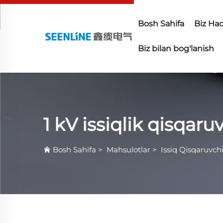
Bosh Sahifa
Biz Ha
Biz bilan bog'lanish
1 kV issiqlik qisqar
Bosh Sahifa
>
Mahsulotlar
>
Issiq Qisqaruvch