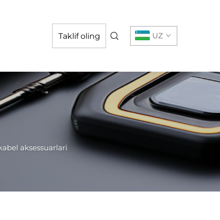
UZ
Taklif oling
 kabel aksessuarlari