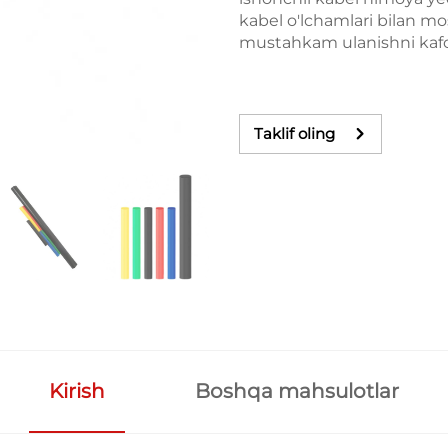
kabel o'lchamlari bilan mo
mustahkam ulanishni kafola
Taklif oling
Kirish
Boshqa mahsulotlar