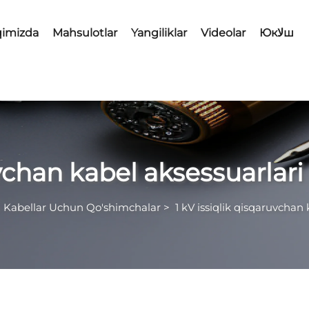
qimizda
Mahsulotlar
Yangiliklar
Videolar
Юкلاш
uvchan kabel aksessuarlari
i Kabellar Uchun Qo'shimchalar
>
1 kV issiqlik qisqaruvchan