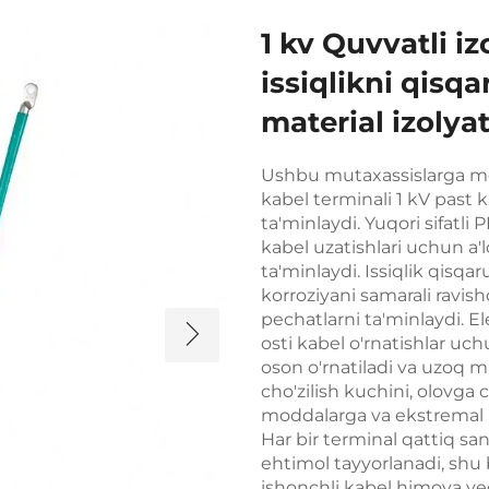
1 kv Quvvatli i
issiqlikni qisqa
material izolya
Ushbu mutaxassislarga mo'l
kabel terminali 1 kV past k
ta'minlaydi. Yuqori sifatl
kabel uzatishlari uchun a'
ta'minlaydi. Issiqlik qisqa
korroziyani samarali ravis
pechatlarni ta'minlaydi. Ele
osti kabel o'rnatishlar uc
oson o'rnatiladi va uzoq m
cho'zilish kuchini, olovga 
moddalarga va ekstremal har
Har bir terminal qattiq sa
ehtimol tayyorlanadi, shu 
ishonchli kabel himoya ye