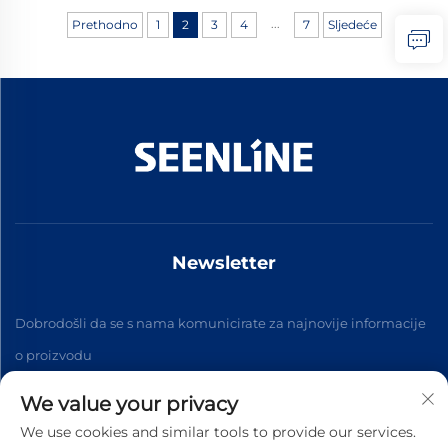
...
Prethodno
1
2
3
4
7
Sljedeće
Newsletter
Dobrodošli da se s nama komunicirate za najnovije informacije
o proizvodu
We value your privacy
Prijavite se
We use cookies and similar tools to provide our services.