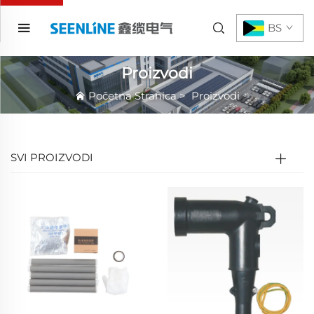
BS
Proizvodi
Početna Stranica
>
Proizvodi
SVI PROIZVODI